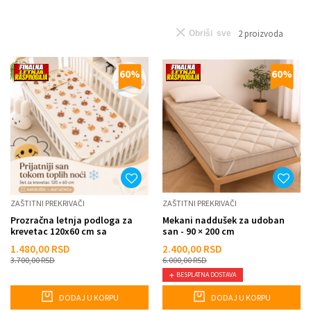
2
proizvoda
Obriši sve
60
%
60
%
ZAŠTITNI PREKRIVAČI
ZAŠTITNI PREKRIVAČI
Prozračna letnja podloga za
Mekani naddušek za udoban
krevetac 120x60 cm sa
san - 90 × 200 cm
jastučnicom – motiv medvedi...
1.480,00
RSD
2.400,00
RSD
3.700,00
RSD
6.000,00
RSD
BESPLATNA DOSTAVA
DODAJ U KORPU
DODAJ U KORPU