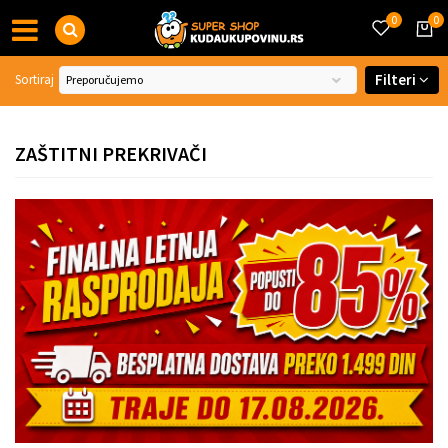
0
0
Filteri
Sortiraj
ZAŠTITNI PREKRIVAČI