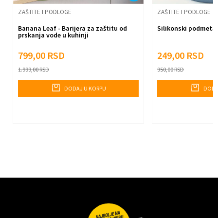
Pošalji
ZAŠTITE I PODLOGE
ZAŠTITE I PODLOGE
Banana Leaf - Barijera za zaštitu od
Silikonski podmetač
prskanja vode u kuhinji
799,00
RSD
249,00
RSD
1.999,00
RSD
950,00
RSD
DODAJ U KORPU
DODA