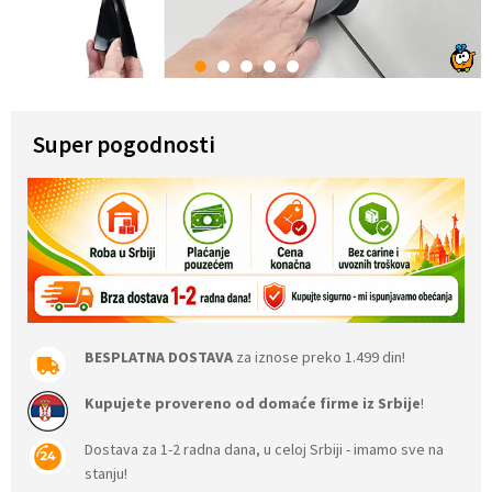
1
2
3
4
5
Super pogodnosti
BESPLATNA DOSTAVA
za iznose preko 1.499 din!
Kupujete provereno od domaće firme iz Srbije
!
Dostava za 1-2 radna dana, u celoj Srbiji - imamo sve na
stanju!