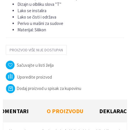
Dizajn u olbliku slova "T"
Lako se instalira
Lako se čisti i održava
Perivo u mašini za sudove
Materijal: Silikon
PROIZVOD VIŠE NIJE DOSTUPAN
Sačuvajte u listi želja
Uporedite proizvod
Dodaj proizvod u spisak za kupovinu
KOMENTARI
O PROIZVODU
DEKLARACI