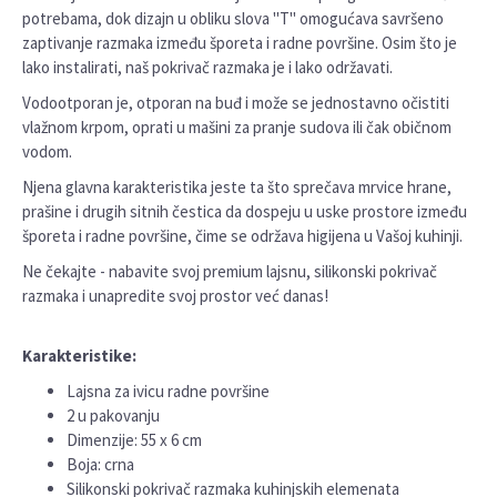
potrebama, dok dizajn u obliku slova "T" omogućava savršeno
zaptivanje razmaka između šporeta i radne površine. Osim što je
lako instalirati, naš pokrivač razmaka je i lako održavati.
Vodootporan je, otporan na buđ i može se jednostavno očistiti
vlažnom krpom, oprati u mašini za pranje sudova ili čak običnom
vodom.
Njena glavna karakteristika jeste ta što sprečava mrvice hrane,
prašine i drugih sitnih čestica da dospeju u uske prostore između
šporeta i radne površine, čime se održava higijena u Vašoj kuhinji.
Ne čekajte - nabavite svoj premium lajsnu, silikonski pokrivač
razmaka i unapredite svoj prostor već danas!
Karakteristike:
Lajsna za ivicu radne površine
2 u pakovanju
Dimenzije: 55 x 6 cm
Boja: crna
Silikonski pokrivač razmaka kuhinjskih elemenata