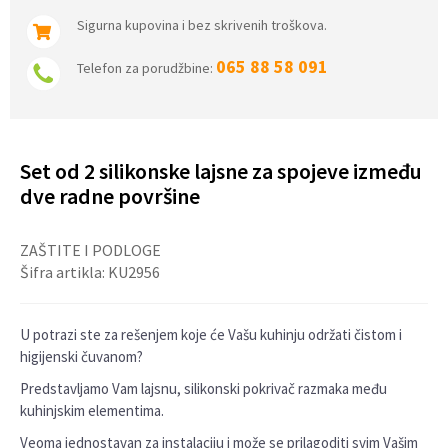
Sigurna kupovina i bez skrivenih troškova.
065 88 58 091
Telefon za porudžbine:
Set od 2 silikonske lajsne za spojeve između
dve radne površine
ZAŠTITE I PODLOGE
Šifra artikla:
KU2956
U potrazi ste za rešenjem koje će Vašu kuhinju održati čistom i
higijenski čuvanom?
Predstavljamo Vam lajsnu, silikonski pokrivač razmaka među
kuhinjskim elementima.
Veoma jednostavan za instalaciju i može se prilagoditi svim Vašim