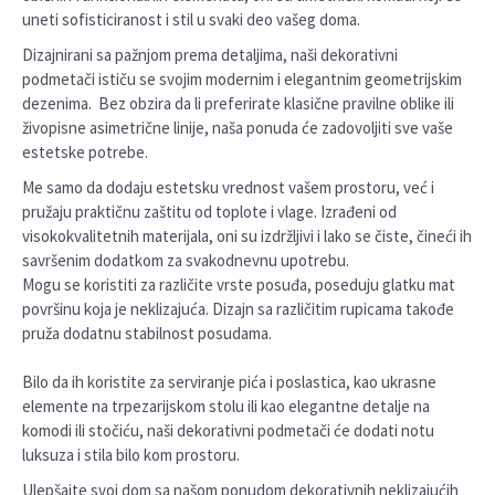
uneti sofisticiranost i stil u svaki deo vašeg doma.
Dizajnirani sa pažnjom prema detaljima, naši dekorativni
podmetači ističu se svojim modernim i elegantnim geometrijskim
dezenima. Bez obzira da li preferirate klasične pravilne oblike ili
živopisne asimetrične linije, naša ponuda će zadovoljiti sve vaše
estetske potrebe.
Me samo da dodaju estetsku vrednost vašem prostoru, već i
pružaju praktičnu zaštitu od toplote i vlage. Izrađeni od
visokokvalitetnih materijala, oni su izdržljivi i lako se čiste, čineći ih
savršenim dodatkom za svakodnevnu upotrebu.
Mogu se koristiti za različite vrste posuđa, poseduju glatku mat
površinu koja je neklizajuća. Dizajn sa različitim rupicama takođe
pruža dodatnu stabilnost posudama.
Bilo da ih koristite za serviranje pića i poslastica, kao ukrasne
elemente na trpezarijskom stolu ili kao elegantne detalje na
komodi ili stočiću, naši dekorativni podmetači će dodati notu
luksuza i stila bilo kom prostoru.
Ulepšajte svoj dom sa našom ponudom dekorativnih neklizajućih