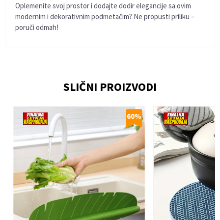
Oplemenite svoj prostor i dodajte dodir elegancije sa ovim
modernim i dekorativnim podmetačim? Ne propusti priliku –
poruči odmah!
Ime/Nadimak
SLIČNI PROIZVODI
Email
%
60
%
Poruka
Anti-spam zaštita - izračunajte koliko je 2 + 3 :