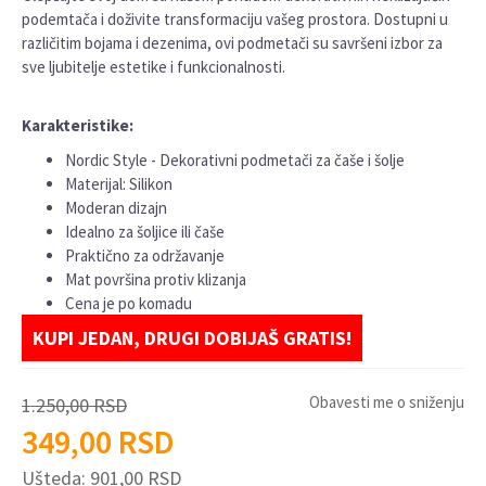
podemtača i doživite transformaciju vašeg prostora. Dostupni u
različitim bojama i dezenima, ovi podmetači su savršeni izbor za
sve ljubitelje estetike i funkcionalnosti.
Karakteristike:
Nordic Style - Dekorativni podmetači za čaše i šolje
Materijal: Silikon
Moderan dizajn
Idealno za šoljice ili čaše
Praktično za održavanje
Mat površina protiv klizanja
Cena je po komadu
KUPI JEDAN, DRUGI DOBIJAŠ GRATIS!
Obavesti me o sniženju
1.250,00
RSD
349,00
RSD
Ušteda:
901,00
RSD