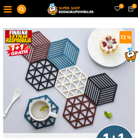
0
0
72
%