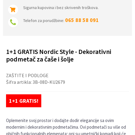
Sigurna kupovina i bez skrivenih troškova.
065 88 58 091
Telefon za porudžbine:
1+1 GRATIS Nordic Style - Dekorativni
podmetač za čaše i šolje
ZAŠTITE I PODLOGE
Šifra artikla:
3B-08D-KU2679
1+1 GRATIS!
Oplemenite svoj prostor i dodajte dodir elegancije sa ovim
modernim i dekorativnim podmetačima. Ovi podmetači su više od
običnih funkcionalnih elemenata; oni su umetnički komadi koji će