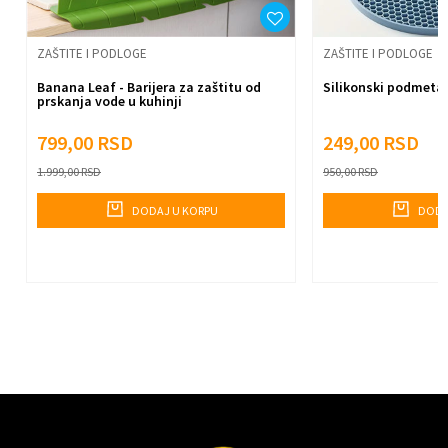
Pošalji
ZAŠTITE I PODLOGE
ZAŠTITE I PODLOGE
Banana Leaf - Barijera za zaštitu od
Silikonski podmetač
prskanja vode u kuhinji
799,00
RSD
249,00
RSD
1.999,00
RSD
950,00
RSD
DODAJ U KORPU
DODA