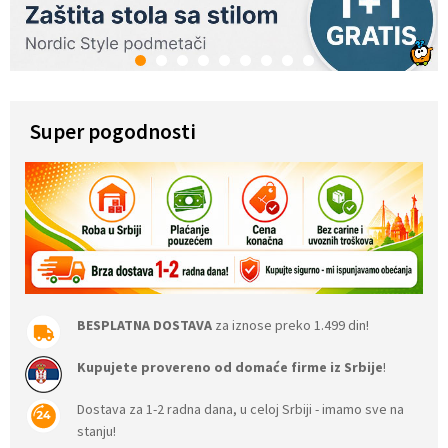
1
2
3
4
5
6
7
8
9
Super pogodnosti
BESPLATNA DOSTAVA
za iznose preko 1.499 din!
Kupujete provereno od domaće firme iz Srbije
!
Dostava za 1-2 radna dana, u celoj Srbiji - imamo sve na
stanju!