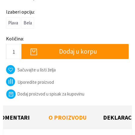
Izaberi opciju:
Plava
Bela
Količina:
Dodaj u korpu
Sačuvajte u listi želja
Uporedite proizvod
Dodaj proizvod u spisak za kupovinu
KOMENTARI
O PROIZVODU
DEKLARACI