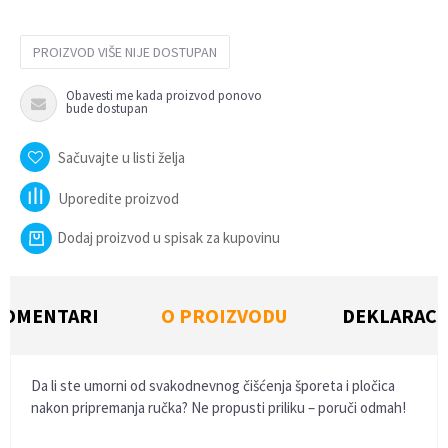
PROIZVOD VIŠE NIJE DOSTUPAN
Obavesti me kada proizvod ponovo
bude dostupan
Sačuvajte u listi želja
Uporedite proizvod
Dodaj proizvod u spisak za kupovinu
KOMENTARI
O PROIZVODU
DEKLARACI
Da li ste umorni od svakodnevnog čišćenja šporeta i pločica
nakon pripremanja ručka? Ne propusti priliku – poruči odmah!
KARAKTERISTIKA
VREDNOST