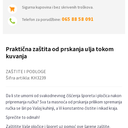
Sigurna kupovina i bez skrivenih troškova.
065 88 58 091
Telefon za porudžbine:
Praktična zaštita od prskanja ulja tokom
kuvanja
ZAŠTITE I PODLOGE
Šifra artikla:
KH3239
Da li ste umorni od svakodnevnog čišćenja šporeta i pločica nakon
pripremanja ručka? Sva ta masnoća od prskanja prilikom spremanja
ručka se širi po Vašoj kuhinji, a Vi konstantno čistite i nikad kraja.
Sprečite to odmah!
Zaštitite Vaše pločice i šporet uz pomoć ove šarene zaštite.