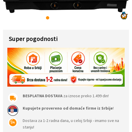
1
2
3
4
5
6
7
Super pogodnosti
BESPLATNA DOSTAVA
za iznose preko 1.499 din!
Kupujete provereno od domaće firme iz Srbije
!
Dostava za 1-2 radna dana, u celoj Srbiji - imamo sve na
stanju!