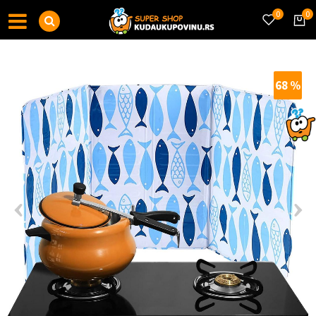
0
0
68
%