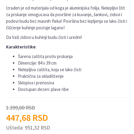
Izrađen je od materijala od koga je aluminijska folija. Nelepljivi štit
za prskanje omogucava da površine za kuvanje, šankovi, zidovi i
podovi budu bez masnih fleka! Površina bez lepljenja se lako čisti i
čišćenje kuhinje postaje lagano!
Da Vaši zidovi u kuhinji budu čisti i uredni!
Karakteristike
:
Šarena zaštita protiv prskanja
Dimenzije: 84 x 39 cm
Nelepljiva zaštita, koja se lako čisti
Praktična za skladištenje
Sklopiva i prenosiva
Dostupan dezen: plave ribe
1.399,00
RSD
447,68
RSD
Ušteda:
951,32
RSD