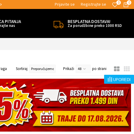
0
0
Prijavite se
Registrujte se
MOGUĆNOST BESPLATNE ISPORUKE!
CA PITANJA
BESPLATNA DOSTAVA!
rajte nas
Za porudžbine preko 1000 RSD
raga
Sortiraj
Prikaži
po strani
UPOREDI