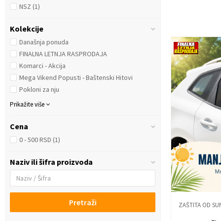
NSZ
(1)
Kolekcije
Današnja ponuda
FINALNA LETNJA RASPRODAJA
Komarci - Akcija
Mega Vikend Popusti - Baštenski Hitovi
Pokloni za nju
Prikažite više
Cena
0 - 500 RSD (1)
Naziv ili šifra proizvoda
Pretraži
ZAŠTITA OD SU