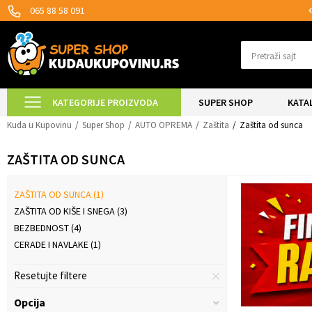
MOGUĆNOST ISPORUKE ZA 24H!
065 88 58 091
Pretraži sajt
KATEGORIJE PROIZVODA
SUPER SHOP
KATA
Kuda u Kupovinu
Super Shop
AUTO OPREMA
Zaštita
Zaštita od sunca
ZAŠTITA OD SUNCA
ZAŠTITA OD SUNCA
(1)
ZAŠTITA OD KIŠE I SNEGA
(3)
BEZBEDNOST
(4)
CERADE I NAVLAKE
(1)
Resetujte filtere
Opcija