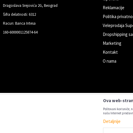
Dragoslava Srejovića 2G, Beograd
Reklamacije
Šifra delatnosti: 6312
Politika privatno
Racun: Banca Intesa
Veleprodaja Sup
160-6000001125874-64
Dropshipping sa
Marketing
Kontakt
O nama
Ova web-strani
Poštovani korisniče, n
našu Internet prodavn
Detaljnije
Nastojimo da budemo što precizniji u
Svi artikl