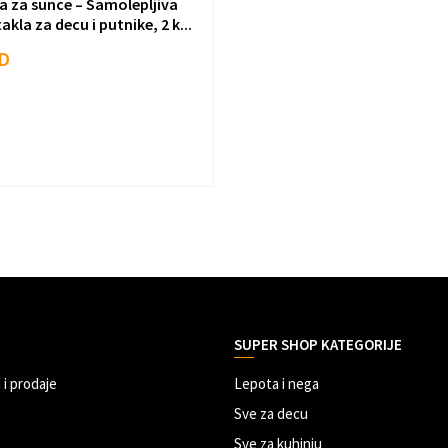
a za sunce – Samolepljiva
akla za decu i putnike, 2 k...
D
SUPER SHOP KATEGORIJE
 i prodaje
Lepota i nega
Sve za decu
Sve za kuhinju