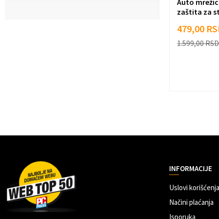
Auto mrežic
zaštita za st
479,00
RS
1.599,00
RSD
INFORMACIJE
Uslovi korišćenja
Načini plaćanja
Isporuka