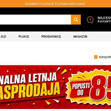
SIGURNO PLAĆANJE PLATNIM KARTICAMA!
NAJCES
Kontakti
LOZI
PIJACE
PRODAVNICE
MAGAZIN
Autopret