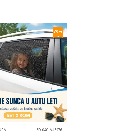
70
%
NCA
6D-04C-AU5076