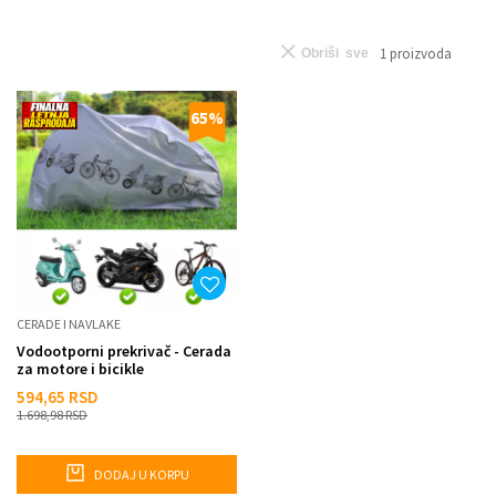
1
proizvoda
Obriši sve
65
%
CERADE I NAVLAKE
Vodootporni prekrivač - Cerada
za motore i bicikle
594,65
RSD
1.698,98
RSD
DODAJ U KORPU