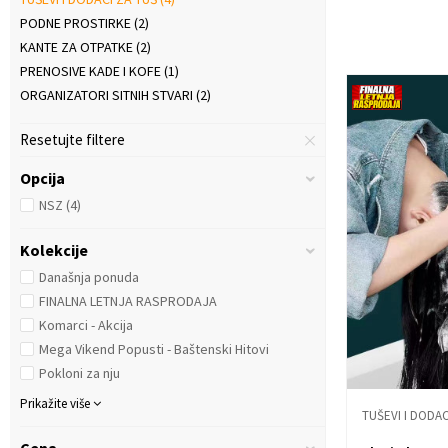
PODNE PROSTIRKE
(2)
KANTE ZA OTPATKE
(2)
PRENOSIVE KADE I KOFE
(1)
ORGANIZATORI SITNIH STVARI
(2)
Resetujte filtere
Opcija
NSZ
(4)
Kolekcije
Današnja ponuda
FINALNA LETNJA RASPRODAJA
Komarci - Akcija
Mega Vikend Popusti - Baštenski Hitovi
Pokloni za nju
Prikažite više
TUŠEVI I DODAC