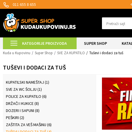
MOGUĆNOST ISPORUKE ZA 24H!
011 655 8 655
Pretraži sajt
KATEGORIJE PROIZVODA
SUPER SHOP
KATA
Kuda u Kupovinu
Super Shop
SVE ZA KUPATILO
Tuševi i dodaci za tuš
TUŠEVI I DODACI ZA TUŠ
KUPATILSKI NAMEŠTAJ
(1)
SVE ZA WC ŠOLJU
(1)
POLICE ZA KUPATILO
(6)
DRŽAČI I KUKICE
(8)
DOZERI I SAPUNI
(8)
PEŠKIRI
(2)
ZAŠTITA ZA VEŠ MAŠINU
(6)
TUŠEVI I DODACI ZA TUŠ
(4)