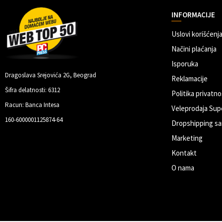
INFORMACIJE
Uslovi korišćenja
Načini plaćanja
Isporuka
Dragoslava Srejovića 2G, Beograd
Reklamacije
Šifra delatnosti: 6312
Politika privatno
Racun: Banca Intesa
Veleprodaja Sup
160-6000001125874-64
Dropshipping sa
Marketing
Kontakt
O nama