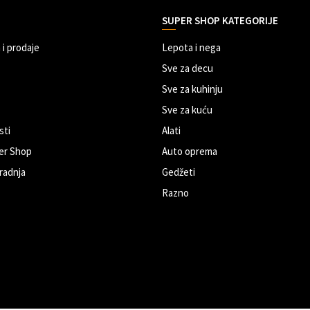
SUPER SHOP KATEGORIJE
 i prodaje
Lepota i nega
Sve za decu
Sve za kuhinju
Sve za kuću
sti
Alati
er Shop
Auto oprema
radnja
Gedžeti
Razno