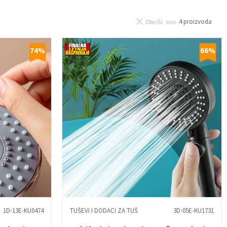
4
proizvoda
Obriši sve
74
%
66
%
1D-13E-KU0474
TUŠEVI I DODACI ZA TUŠ
3D-05E-KU1731