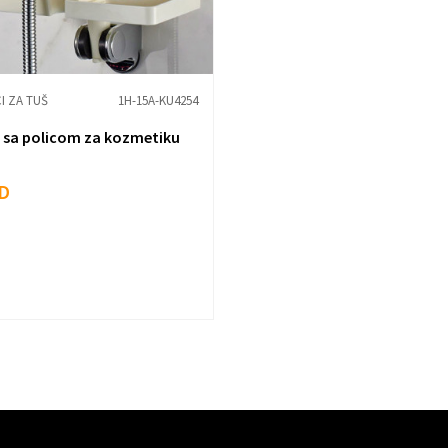
I ZA TUŠ
1H-15A-KU4254
š sa policom za kozmetiku
D