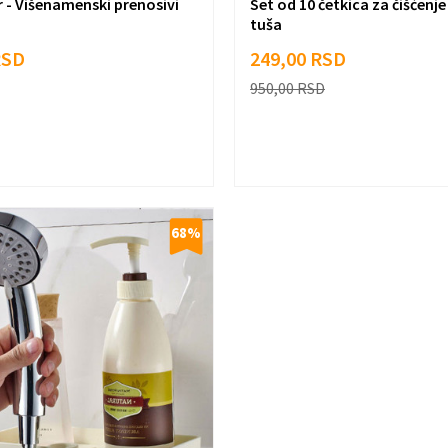
 - Višenamenski prenosivi
Set od 10 četkica za čišćenj
tuša
RSD
249,00
RSD
950,00
RSD
68
%