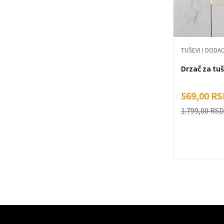
TUŠEVI I DODAC
Drzač za tu
569,00
RS
1.799,00
RSD