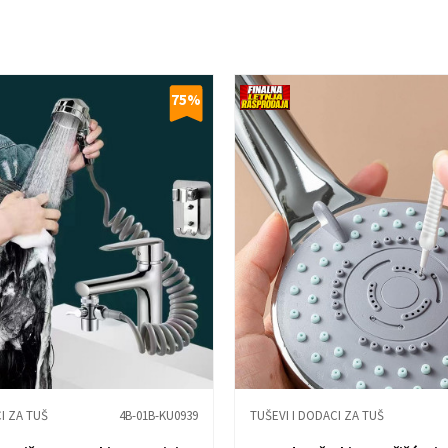
75
%
I ZA TUŠ
4B-01B-KU0939
TUŠEVI I DODACI ZA TUŠ