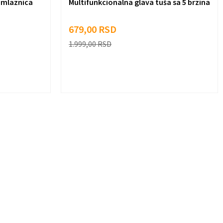
e mlaznica
Multifunkcionalna glava tuša sa 5 brzina
679,00
RSD
1.999,00
RSD