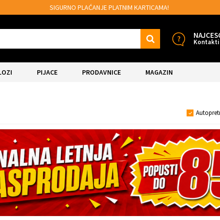
SIGURNO PLAĆANJE PLATNIM KARTICAMA!
NAJCES
Kontakti
LOZI
PIJACE
PRODAVNICE
MAGAZIN
Autopret