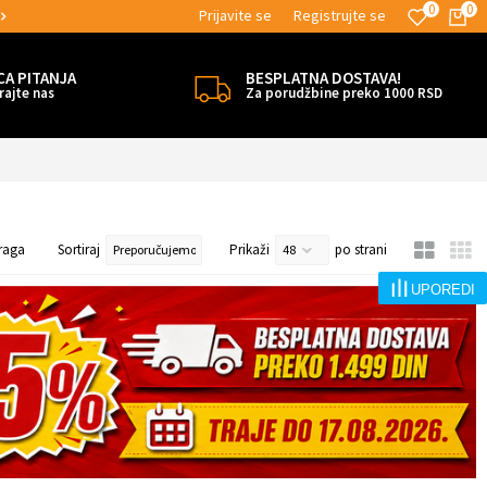
0
0
Prijavite se
Registrujte se
MOGUĆNOST BESPLATNE ISPORUKE!
CA PITANJA
BESPLATNA DOSTAVA!
rajte nas
Za porudžbine preko 1000 RSD
raga
Sortiraj
Prikaži
po strani
UPOREDI