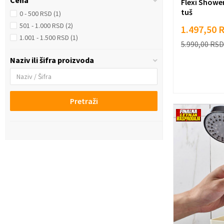
Cena
Flexi Shower
tuš
0 - 500 RSD (1)
501 - 1.000 RSD (2)
1.497,50
1.001 - 1.500 RSD (1)
5.990,00
RSD
Naziv ili šifra proizvoda
Pretraži