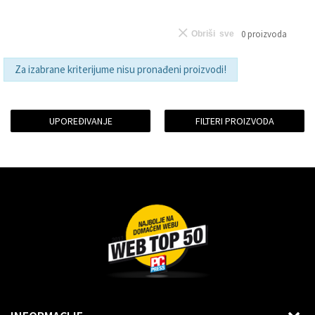
0
proizvoda
Obriši sve
Za izabrane kriterijume nisu pronađeni proizvodi!
UPOREĐIVANJE
FILTERI PROIZVODA
Dragoslava Srejovića 2G, Beograd