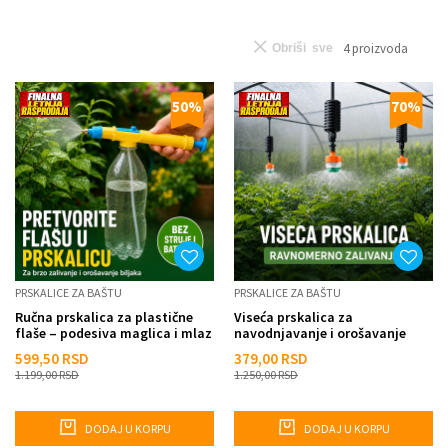
4
proizvoda
Obriši sve
50
%
70
%
PRSKALICE ZA BAŠTU
PRSKALICE ZA BAŠTU
Ručna prskalica za plastične
Viseća prskalica za
flaše – podesiva maglica i mlaz
navodnjavanje i orošavanje
biljaka – za baštu, plastenik ...
599,50
RSD
379,00
RSD
1.199,00
RSD
1.250,00
RSD
DODAJ U KORPU
DODAJ U KORPU