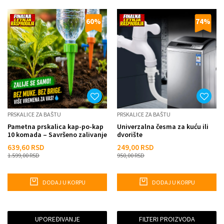
60
%
74
%
PRSKALICE ZA BAŠTU
PRSKALICE ZA BAŠTU
Pametna prskalica kap-po-kap
Univerzalna česma za kuću ili
10 komada – Savršeno zalivanje
dvorište
bez muke i rasipa...
639,60
RSD
249,00
RSD
1.599,00
RSD
950,00
RSD
DODAJ U KORPU
DODAJ U KORPU
UPOREĐIVANJE
FILTERI PROIZVODA