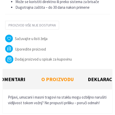
Može se koristiti direktno ili preko sistema za brisače
Dugotrajna zaštita – do 30 dana nakon primene
PROIZVOD VIŠE NIJE DOSTUPAN
Sačuvajte u listi želja
Uporedite proizvod
Dodaj proizvod u spisak za kupovinu
KOMENTARI
O PROIZVODU
DEKLARACI
Prljavi, umazani i masni tragovi na staklu mogu ozbiljno narušiti
vidljivost tokom vožnj? Ne propusti priliku – poruči odmah!
Ime/Nadimak