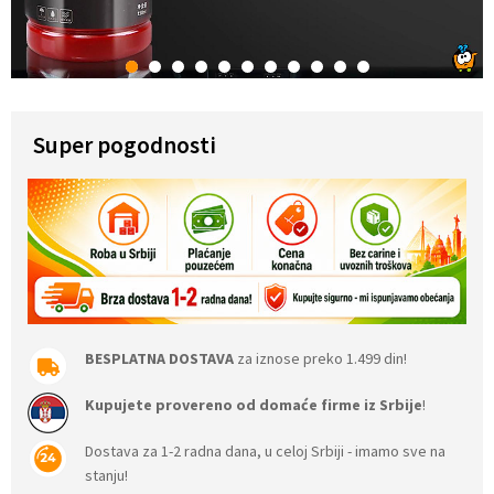
1
2
3
4
5
6
7
8
9
10
11
Super pogodnosti
BESPLATNA DOSTAVA
za iznose preko 1.499 din!
Kupujete provereno od domaće firme iz Srbije
!
Dostava za 1-2 radna dana, u celoj Srbiji - imamo sve na
stanju!