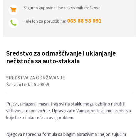
Sigurna kupovina i bez skrivenih troškova.
065 88 58 091
Telefon za porudžbine:
Sredstvo za odmašćivanje i uklanjanje
nečistoća sa auto-stakala
SREDSTVA ZA ODRŽAVANJE
Šifra artikla:
AU0859
Prljavi, umazani i masni tragovi na staklu mogu ozbiljno narušiti
vidljivost tokom vožnje. Upravo zato Vam predstavljamo sredstvo
koje brzo i lako rešava ovaj problem.
Njegova napredna formula sa blagim abrazivima i nejonizujućim