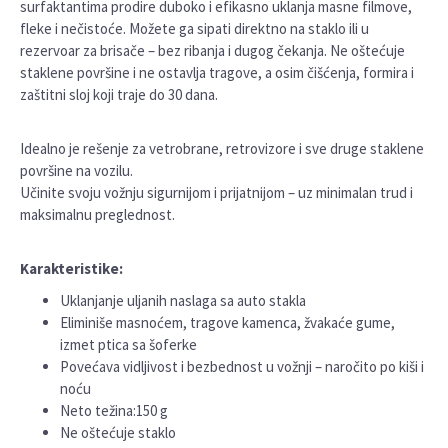
surfaktantima prodire duboko i efikasno uklanja masne filmove,
fleke i nečistoće. Možete ga sipati direktno na staklo ili u
rezervoar za brisače – bez ribanja i dugog čekanja. Ne oštećuje
staklene površine i ne ostavlja tragove, a osim čišćenja, formira i
zaštitni sloj koji traje do 30 dana.
Idealno je rešenje za vetrobrane, retrovizore i sve druge staklene
površine na vozilu.
Učinite svoju vožnju sigurnijom i prijatnijom – uz minimalan trud i
maksimalnu preglednost.
Karakteristike:
Uklanjanje uljanih naslaga sa auto stakla
Eliminiše masnoćem, tragove kamenca, žvakaće gume,
izmet ptica sa šoferke
Povećava vidljivost i bezbednost u vožnji – naročito po kiši i
noću
Neto težina:150 g
Ne oštećuje staklo