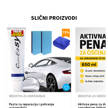
SLIČNI PROIZVODI
Email
%
72
%
Poruka
Anti-spam zaštita - izračunajte koliko je 6 - 1 :
Pošalji
SREDSTVA ZA ODRŽAVANJE
SREDSTVA ZA ODRŽAV
Pasta za reparaciju i poliranje
Aktivna pena za dub
automobila
ugrađenom četkom 