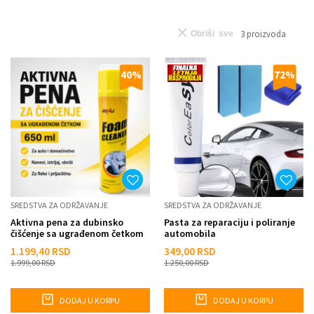
3
proizvoda
Obriši sve
40
%
72
%
SREDSTVA ZA ODRŽAVANJE
SREDSTVA ZA ODRŽAVANJE
Aktivna pena za dubinsko
Pasta za reparaciju i poliranje
čišćenje sa ugrađenom četkom
automobila
– 650 ml
1.199,40
RSD
349,00
RSD
1.999,00
RSD
1.250,00
RSD
DODAJ U KORPU
DODAJ U KORPU