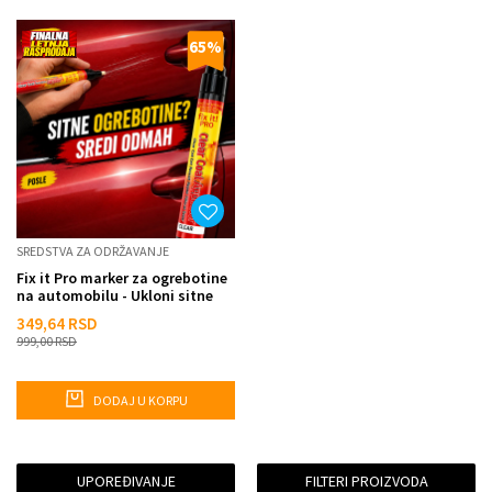
65
%
SREDSTVA ZA ODRŽAVANJE
Fix it Pro marker za ogrebotine
na automobilu - Ukloni sitne
ogrebotine u par po...
349,64
RSD
999,00
RSD
DODAJ U KORPU
UPOREĐIVANJE
FILTERI PROIZVODA