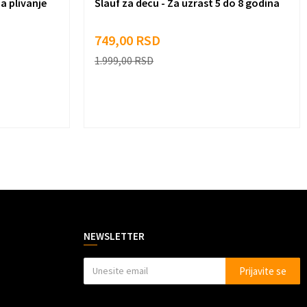
a plivanje
Šlauf za decu - Za uzrast 5 do 8 godina
749,00
RSD
1.999,00
RSD
NEWSLETTER
Prijavite se