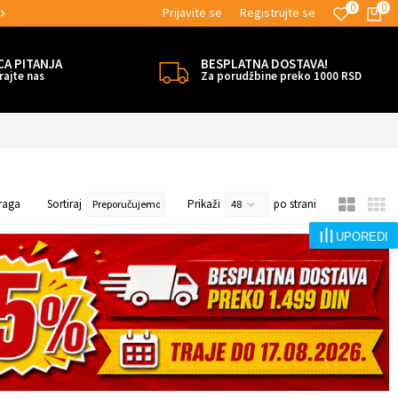
0
0
Prijavite se
Registrujte se
MOGUĆNOST BESPLATNE ISPORUKE!
CA PITANJA
BESPLATNA DOSTAVA!
rajte nas
Za porudžbine preko 1000 RSD
raga
Sortiraj
Prikaži
po strani
UPOREDI