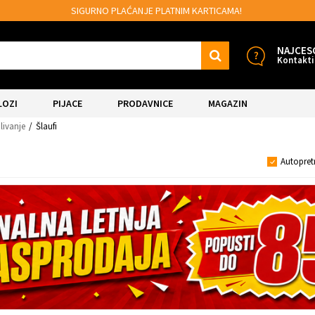
SIGURNO PLAĆANJE PLATNIM KARTICAMA!
NAJCES
Kontakti
LOZI
PIJACE
PRODAVNICE
MAGAZIN
livanje
Šlaufi
Autopret