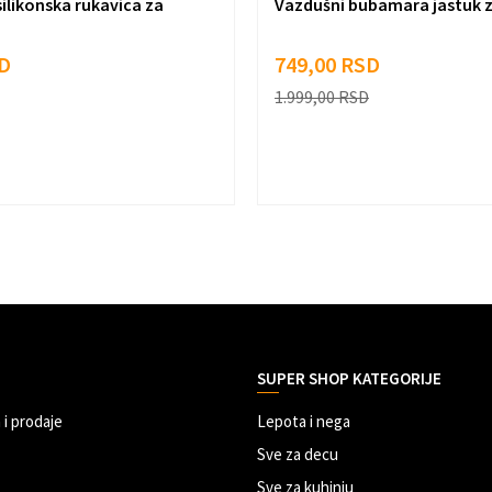
silikonska rukavica za
Vazdušni bubamara jastuk z
D
749,00
RSD
1.999,00
RSD
SUPER SHOP KATEGORIJE
 i prodaje
Lepota i nega
Sve za decu
Sve za kuhinju