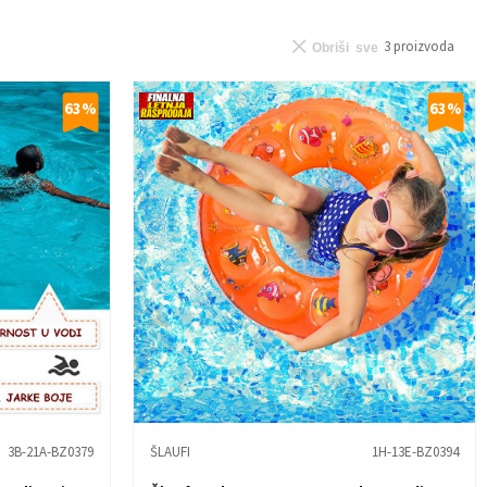
3
proizvoda
Obriši sve
63
%
63
%
3B-21A-BZ0379
ŠLAUFI
1H-13E-BZ0394