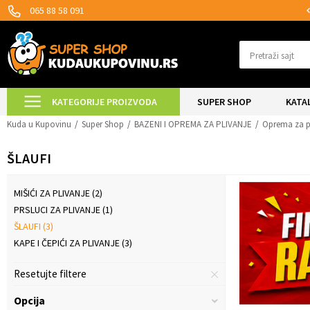
MOGUĆNOST ISPORUKE ZA 24H!
065 88 58 091
Pretraži sajt
KATEGORIJE PROIZVODA
SUPER SHOP
KATA
Kuda u Kupovinu
Super Shop
BAZENI I OPREMA ZA PLIVANJE
Oprema za p
ŠLAUFI
MIŠIĆI ZA PLIVANJE
(2)
PRSLUCI ZA PLIVANJE
(1)
ŠLAUFI
(3)
KAPE I ČEPIĆI ZA PLIVANJE
(3)
Resetujte filtere
Opcija