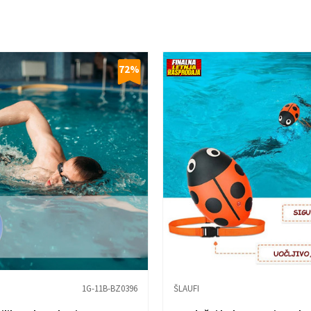
72
%
1G-11B-BZ0396
ŠLAUFI