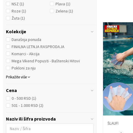
NSZ
(1)
Plava
(1)
Roze
(1)
Zelena
(1)
Žuta
(1)
Kolekcije
Današnja ponuda
FINALNA LETNJA RASPRODAJA
Komarci - Akcija
Mega Vikend Popusti - Baštenski Hitovi
Pokloni za nju
Prikažite više
Cena
0 - 500 RSD (1)
501 - 1.000 RSD (2)
Naziv ili šifra proizvoda
ŠLAUFI