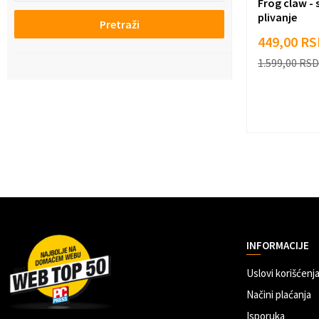
Frog claw - 
plivanje
Pretraži
449,00
RS
1.599,00
RSD
INFORMACIJE
Uslovi korišćenja
Načini plaćanja
Isporuka