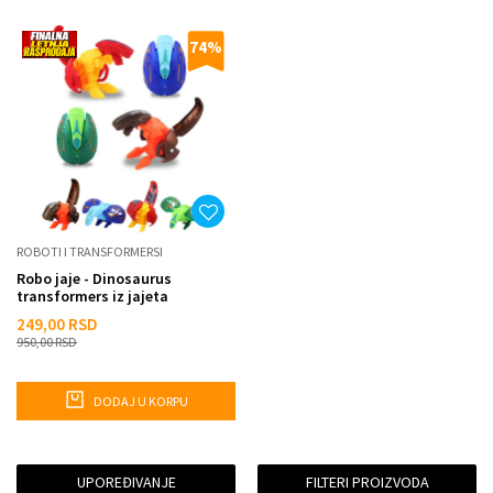
74
%
ROBOTI I TRANSFORMERSI
Robo jaje - Dinosaurus
transformers iz jajeta
249,00
RSD
950,00
RSD
DODAJ U KORPU
UPOREĐIVANJE
FILTERI PROIZVODA