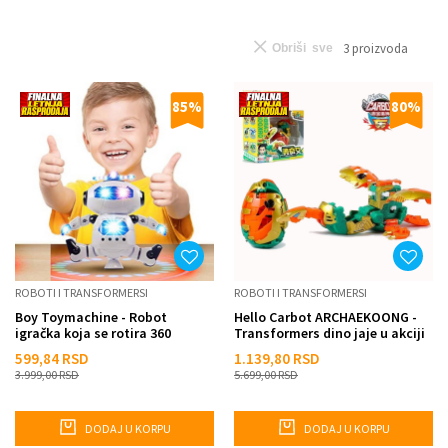
3
proizvoda
Obriši sve
85
%
80
%
ROBOTI I TRANSFORMERSI
ROBOTI I TRANSFORMERSI
Boy Toymachine - Robot
Hello Carbot ARCHAEKOONG -
igračka koja se rotira 360
Transformers dino jaje u akciji
stepeni
599,84
RSD
1.139,80
RSD
3.999,00
RSD
5.699,00
RSD
DODAJ U KORPU
DODAJ U KORPU