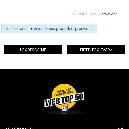
0
proizvoda
Obriši sve
Za izabrane kriterijume nisu pronađeni proizvodi!
UPOREĐIVANJE
FILTERI PROIZVODA
Dragoslava Srejovića 2G, Beograd