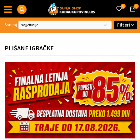
0
0
Filteri
Sortiraj
PLIŠANE IGRAČKE