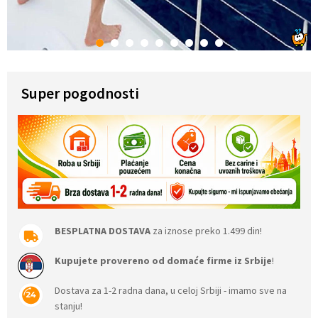
1
2
3
4
5
6
7
8
9
Super pogodnosti
BESPLATNA DOSTAVA
za iznose preko 1.499 din!
Kupujete provereno od domaće firme iz Srbije
!
Dostava za 1-2 radna dana, u celoj Srbiji - imamo sve na
stanju!