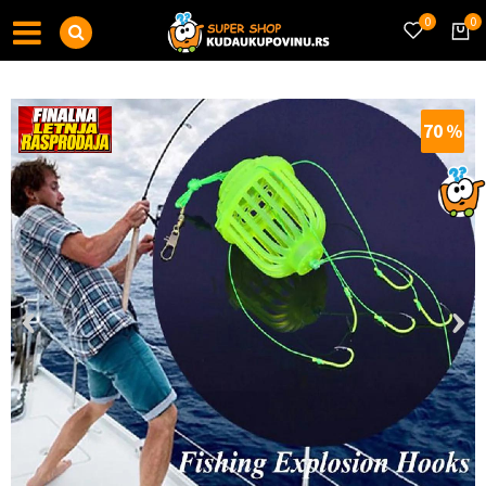
0
0
70
%