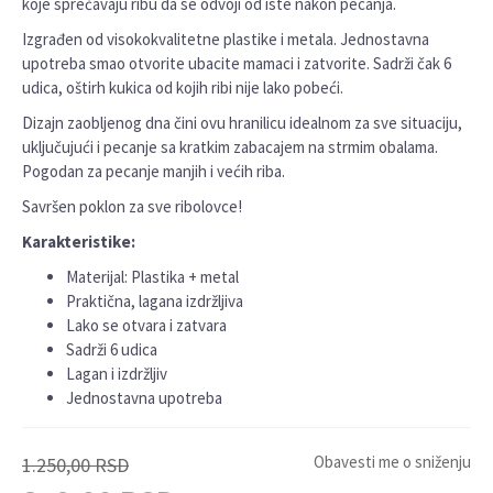
koje sprečavaju ribu da se odvoji od iste nakon pecanja.
Izgrađen od visokokvalitetne plastike i metala. Jednostavna
upotreba smao otvorite ubacite mamaci i zatvorite. Sadrži čak 6
udica, oštirh kukica od kojih ribi nije lako pobeći.
Dizajn zaobljenog dna čini ovu hranilicu idealnom za sve situaciju,
uključujući i pecanje sa kratkim zabacajem na strmim obalama.
Pogodan za pecanje manjih i većih riba.
Savršen poklon za sve ribolovce!
Karakteristike:
Materijal: Plastika + metal
Praktična, lagana izdržljiva
Lako se otvara i zatvara
Sadrži 6 udica
Lagan i izdržljiv
Jednostavna upotreba
Obavesti me o sniženju
1.250,00
RSD