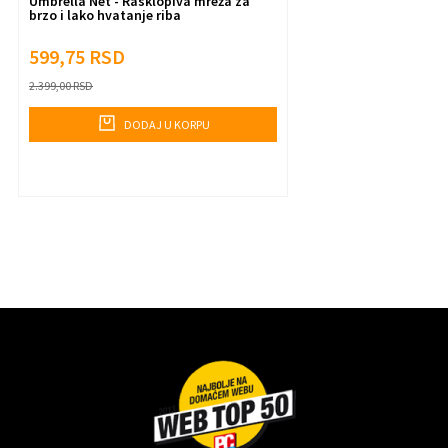
Umbrella Net - Rasklopiva mreža za
brzo i lako hvatanje riba
599,75
RSD
2.399,00
RSD
DODAJ U KORPU