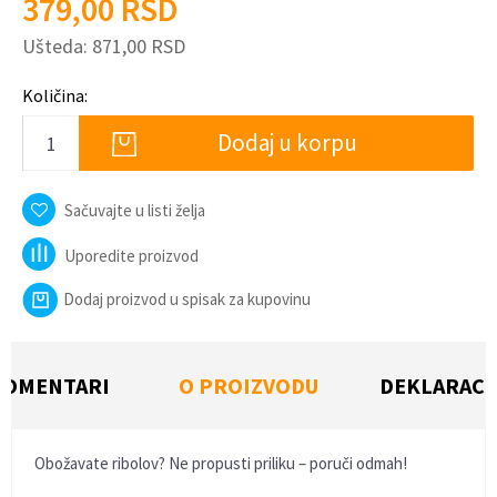
379,00
RSD
Ušteda:
871,00
RSD
Količina:
Dodaj u korpu
Sačuvajte u listi želja
Uporedite proizvod
Dodaj proizvod u spisak za kupovinu
KOMENTARI
O PROIZVODU
DEKLARACI
Obožavate ribolov? Ne propusti priliku – poruči odmah!