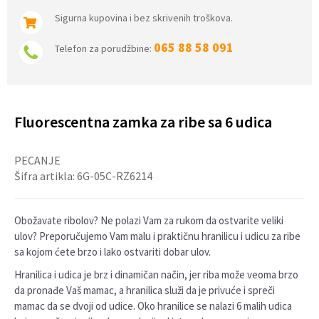
Sigurna kupovina i bez skrivenih troškova.
065 88 58 091
Telefon za porudžbine:
Fluorescentna zamka za ribe sa 6 udica
PECANJE
Šifra artikla:
6G-05C-RZ6214
Obožavate ribolov? Ne polazi Vam za rukom da ostvarite veliki
ulov? Preporučujemo Vam malu i praktičnu hranilicu i udicu za ribe
sa kojom ćete brzo i lako ostvariti dobar ulov.
Hranilica i udica je brz i dinamičan način, jer riba može veoma brzo
da pronađe Vaš mamac, a hranilica služi da je privuće i spreči
mamac da se dvoji od udice. Oko hranilice se nalazi 6 malih udica