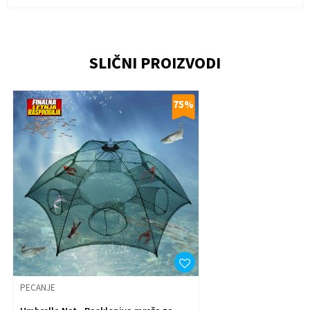
KARAKTERISTIKA
VREDNOST
Ime/Nadimak
Kategorija
Pecanje
Veličine
NSZ
SLIČNI PROIZVODI
Email
75
%
Poruka
Anti-spam zaštita - izračunajte koliko je 6 - 1 :
Pošalji
PECANJE