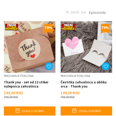
6
proizvoda
Obriši sve
79
%
79
%
PAKOVANJE POKLONA
PAKOVANJE POKLONA
Thank you - set od 12 stiker
Čestitka zahvalnica u obliku
nalepnica zahvalnica
srca - Thank you
149,00
RSD
149,00
RSD
700,00
RSD
700,00
RSD
DODAJ U KORPU
DODAJ U KORPU