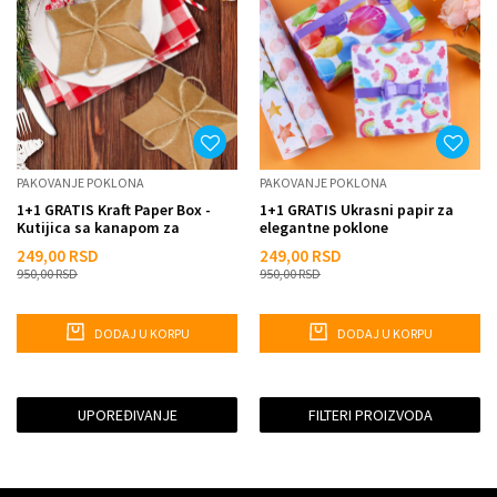
PAKOVANJE POKLONA
PAKOVANJE POKLONA
1+1 GRATIS Kraft Paper Box -
1+1 GRATIS Ukrasni papir za
Kutijica sa kanapom za
elegantne poklone
pakovanje slatkisa i sitnih ...
249,00
RSD
249,00
RSD
950,00
RSD
950,00
RSD
DODAJ U KORPU
DODAJ U KORPU
UPOREĐIVANJE
FILTERI PROIZVODA