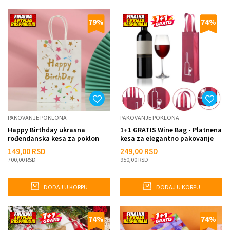
79
%
74
%
PAKOVANJE POKLONA
PAKOVANJE POKLONA
Happy Birthday ukrasna
1+1 GRATIS Wine Bag - Platnena
rođendanska kesa za poklon
kesa za elegantno pakovanje
pića
149,00
RSD
249,00
RSD
700,00
RSD
950,00
RSD
DODAJ U KORPU
DODAJ U KORPU
74
%
74
%