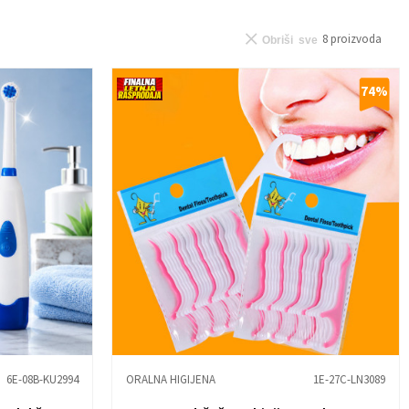
8
proizvoda
Obriši sve
74
%
6E-08B-KU2994
ORALNA HIGIJENA
1E-27C-LN3089