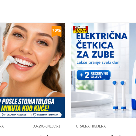
70
%
NA
3D-29C-LN1089-1
ORALNA HIGIJENA