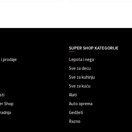
SUPER SHOP KATEGORIJE
 i prodaje
Lepota i nega
Sve za decu
Sve za kuhinju
Sve za kuću
sti
Alati
er Shop
Auto oprema
radnja
Gedžeti
Razno