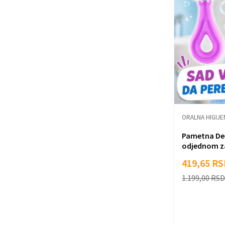
ORALNA HIGIJE
Pametna Deči
odjednom za
419,65
RS
1.199,00
RSD