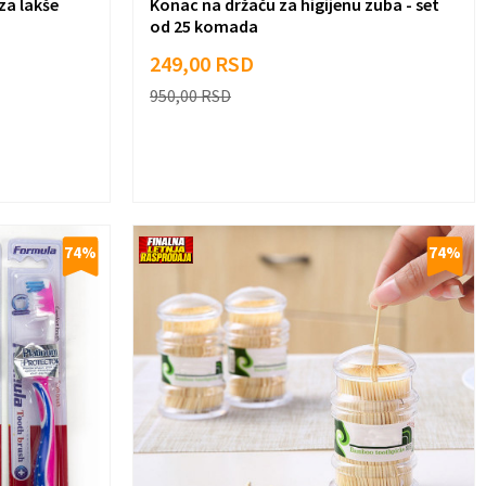
za lakše
Konac na držaču za higijenu zuba - set
od 25 komada
249,00
RSD
950,00
RSD
74
%
74
%