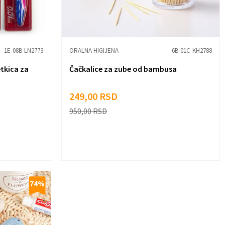
1E-08B-LN2773
ORALNA HIGIJENA
6B-01C-KH2788
tkica za
Čačkalice za zube od bambusa
249,00
RSD
950,00
RSD
74
%