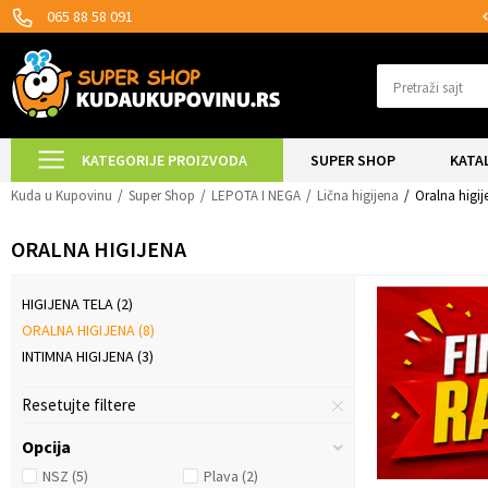
SIGURNO PLAĆANJE PLATNIM KARTICAMA!
065 88 58 091
Pretraži sajt
KATEGORIJE PROIZVODA
SUPER SHOP
KATA
Kuda u Kupovinu
Super Shop
LEPOTA I NEGA
Lična higijena
Oralna higij
ORALNA HIGIJENA
HIGIJENA TELA
(2)
ORALNA HIGIJENA
(8)
INTIMNA HIGIJENA
(3)
Resetujte filtere
Opcija
NSZ
(5)
Plava
(2)