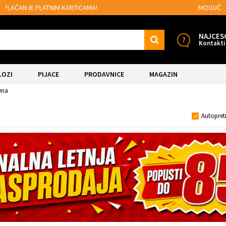
MOGUĆNOST BESPLATNE ISPORUKE!
NAJCES
Kontakti
LOZI
PIJACE
PRODAVNICE
MAGAZIN
ena
Autopret