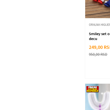
ORALNA HIGIJE
Smiley set o
decu
249,00
RS
950,00
RSD