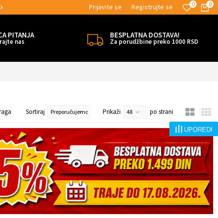
0
0
Prijavite se
Registrujte se
MOGUĆNOST ISPORUKE ZA 24H!
CA PITANJA
BESPLATNA DOSTAVA!
rajte nas
Za porudžbine preko 1000 RSD
raga
Sortiraj
Prikaži
po strani
UPOREDI