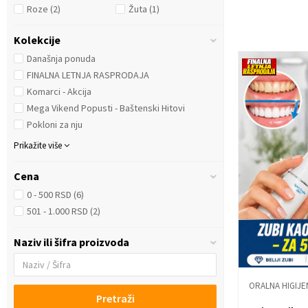
Roze
(2)
Žuta
(1)
Kolekcije
Današnja ponuda
FINALNA LETNJA RASPRODAJA
Komarci - Akcija
Mega Vikend Popusti - Baštenski Hitovi
Pokloni za nju
Prikažite više
Cena
0 - 500 RSD (6)
501 - 1.000 RSD (2)
Naziv ili šifra proizvoda
ORALNA HIGIJE
Pretraži