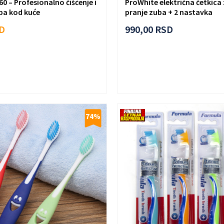
60 – Profesionalno čišćenje i
ProWhite električna četkica 
uba kod kuće
pranje zuba + 2 nastavka
D
990,00
RSD
74
%