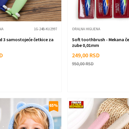
NA
1G-24B-KU2997
ORALNA HIGIJENA
d 3 samostojeće četkice za
Soft toothbrush - Mekana če
zube 0,01mm
D
249,00
RSD
950,00
RSD
65
%