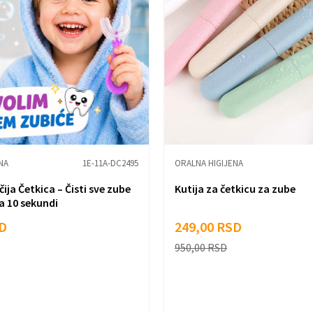
NA
1E-11A-DC2495
ORALNA HIGIJENA
ja Četkica – Čisti sve zube
Kutija za četkicu za zube
 10 sekundi
D
249,00
RSD
950,00
RSD