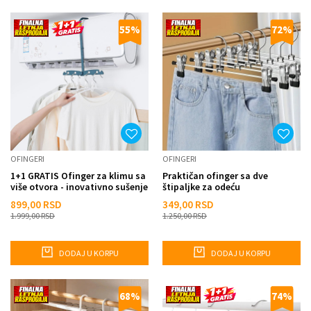
55
%
72
%
OFINGERI
OFINGERI
1+1 GRATIS Ofinger za klimu sa
Praktičan ofinger sa dve
više otvora - inovativno sušenje
štipaljke za odeću
899,00
RSD
349,00
RSD
1.999,00
RSD
1.250,00
RSD
DODAJ U KORPU
DODAJ U KORPU
68
%
74
%