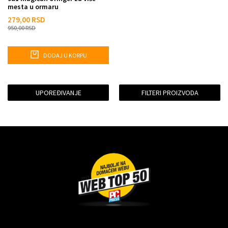
mesta u ormaru
279,00
RSD
950,00
RSD
DODAJ U KORPU
UPOREĐIVANJE
FILTERI PROIZVODA
Dragoslava Srejovića 2G, Beograd