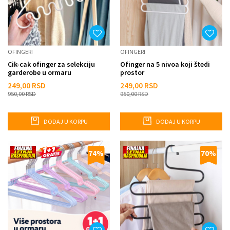
OFINGERI
OFINGERI
Cik-cak ofinger za selekciju
Ofinger na 5 nivoa koji štedi
garderobe u ormaru
prostor
249,00
RSD
249,00
RSD
950,00
RSD
950,00
RSD
DODAJ U KORPU
DODAJ U KORPU
74
%
70
%