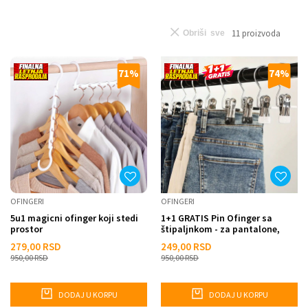
11
proizvoda
Obriši sve
71
%
74
%
OFINGERI
OFINGERI
5u1 magicni ofinger koji stedi
1+1 GRATIS Pin Ofinger sa
prostor
štipaljnkom - za pantalone,
marame, torbe
279,00
RSD
249,00
RSD
950,00
RSD
950,00
RSD
DODAJ U KORPU
DODAJ U KORPU