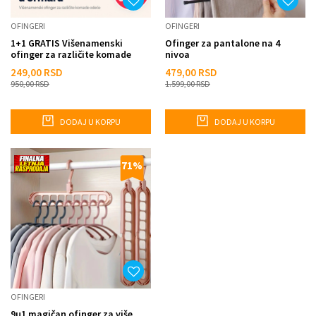
OFINGERI
OFINGERI
1+1 GRATIS Višenamenski
Ofinger za pantalone na 4
ofinger za različite komade
nivoa
odeće u raznim bojama
249,00
RSD
479,00
RSD
950,00
RSD
1.599,00
RSD
DODAJ U KORPU
DODAJ U KORPU
71
%
OFINGERI
9u1 magičan ofinger za više