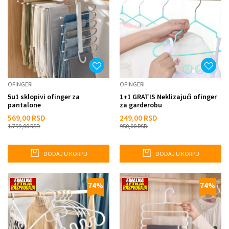
OFINGERI
OFINGERI
5u1 sklopivi ofinger za
1+1 GRATIS Neklizajući ofinger
pantalone
za garderobu
569,00
RSD
249,00
RSD
1.799,00
RSD
950,00
RSD
DODAJ U KORPU
DODAJ U KORPU
74
%
74
%