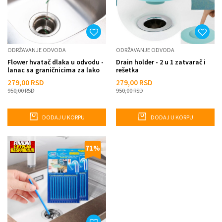
ODRŽAVANJE ODVODA
ODRŽAVANJE ODVODA
Flower hvatač dlaka u odvodu -
Drain holder - 2 u 1 zatvarač i
lanac sa graničnicima za lako
rešetka
čišćenje
279,00
RSD
279,00
RSD
950,00
RSD
950,00
RSD
DODAJ U KORPU
DODAJ U KORPU
71
%