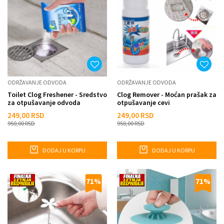
ODRŽAVANJE ODVODA
ODRŽAVANJE ODVODA
Toilet Clog Freshener - Sredstvo
Clog Remover - Moćan prašak za
za otpušavanje odvoda
otpušavanje cevi
249,00
RSD
249,00
RSD
950,00
RSD
950,00
RSD
DODAJ U KORPU
DODAJ U KORPU
71
%
71
%