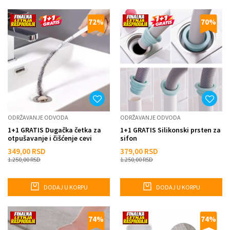
72
%
70
%
ODRŽAVANJE ODVODA
ODRŽAVANJE ODVODA
1+1 GRATIS Dugačka četka za
1+1 GRATIS Silikonski prsten za
otpušavanje i čišćenje cevi
sifon
349,00
RSD
379,00
RSD
1.250,00
RSD
1.250,00
RSD
DODAJ U KORPU
DODAJ U KORPU
74
%
74
%