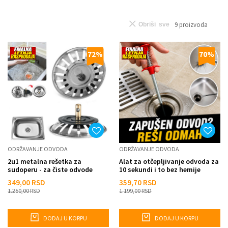
9
proizvoda
Obriši sve
72
%
70
%
ODRŽAVANJE ODVODA
ODRŽAVANJE ODVODA
2u1 metalna rešetka za
Alat za otčepljivanje odvoda za
sudoperu - za čiste odvode
10 sekundi i to bez hemije
349,00
RSD
359,70
RSD
1.250,00
RSD
1.199,00
RSD
DODAJ U KORPU
DODAJ U KORPU