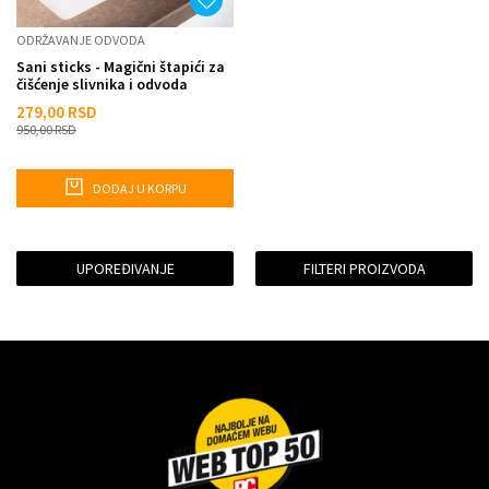
ODRŽAVANJE ODVODA
Sani sticks - Magični štapići za
čišćenje slivnika i odvoda
279,00
RSD
950,00
RSD
DODAJ U KORPU
UPOREĐIVANJE
FILTERI PROIZVODA