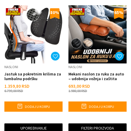
80
%
65
%
NASLONI
NASLONI
Jastuk sa pokretnim krilima za
Mekani naslon za ruku za auto
lumbalnu podršku
– udobnija vožnja i zaštita
naslona
1.359,80
RSD
693,00
RSD
6.799,00
RSD
1.980,00
RSD
DODAJ U KORPU
DODAJ U KORPU
UPOREĐIVANJE
FILTERI PROIZVODA