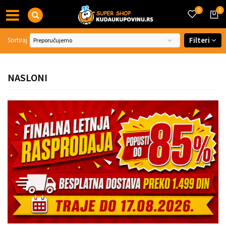
0
0
Filteri
Sortiraj
NASLONI