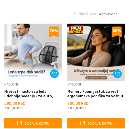
4
proizvoda
Obriši sve
70
%
60
%
NASLONI
NASLONI
Mrežasti naslon za leđa i
Memory Foam jastuk za vrat -
udobnije sedenje - za auto,
ergonomska podrška za vožnju
kuću i kancelariju
599,00
RSD
800,00
RSD
2.000,00
RSD
2.000,00
RSD
DODAJ U KORPU
DODAJ U KORPU