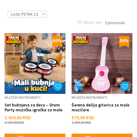
Lista: PETAK 13.
2
proizvoda
Obriši sve
60
%
56
%
MUZIČKI INSTRUMENTI
MUZIČKI INSTRUMENTI
Set bubnjeva za decu – Drum
Šarena dečija gitarica za male
Party muzička igračka za male
muzičare
muzičare
1.439,60
RSD
879,00
RSD
3.599,00
RSD
1.999,00
RSD