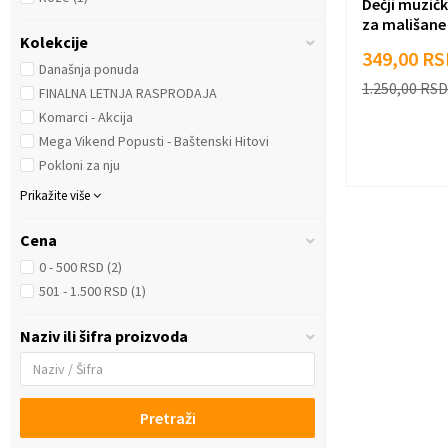
Dečji muzičk
za mališane
Kolekcije
349,00
RS
Današnja ponuda
1.250,00
RSD
FINALNA LETNJA RASPRODAJA
Komarci - Akcija
Mega Vikend Popusti - Baštenski Hitovi
Pokloni za nju
Prikažite više
Cena
0 - 500 RSD (2)
501 - 1.500 RSD (1)
Naziv ili šifra proizvoda
Pretraži