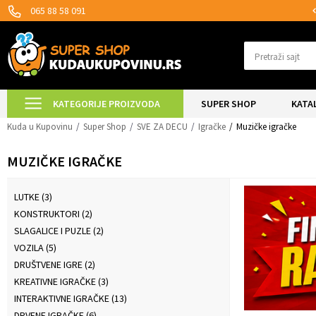
MOGUĆNOST ISPORUKE ZA 24H!
065 88 58 091
Pretraži sajt
KATEGORIJE PROIZVODA
SUPER SHOP
KATA
Kuda u Kupovinu
Super Shop
SVE ZA DECU
Igračke
Muzičke igračke
MUZIČKE IGRAČKE
LUTKE
(3)
KONSTRUKTORI
(2)
SLAGALICE I PUZLE
(2)
VOZILA
(5)
DRUŠTVENE IGRE
(2)
KREATIVNE IGRAČKE
(3)
INTERAKTIVNE IGRAČKE
(13)
DRVENE IGRAČKE
(6)