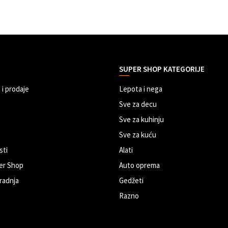
SUPER SHOP KATEGORIJE
 i prodaje
Lepota i nega
Sve za decu
Sve za kuhinju
Sve za kuću
sti
Alati
er Shop
Auto oprema
radnja
Gedžeti
Razno