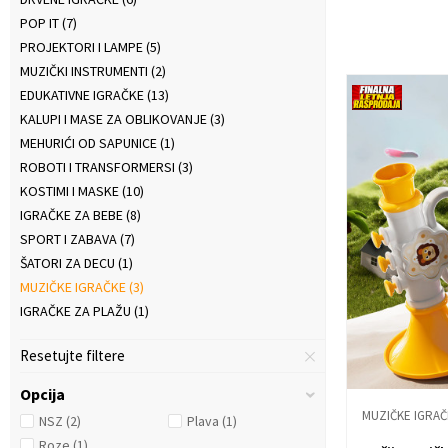
POP IT
(7)
PROJEKTORI I LAMPE
(5)
MUZIČKI INSTRUMENTI
(2)
EDUKATIVNE IGRAČKE
(13)
KALUPI I MASE ZA OBLIKOVANJE
(3)
MEHURIĆI OD SAPUNICE
(1)
ROBOTI I TRANSFORMERSI
(3)
KOSTIMI I MASKE
(10)
IGRAČKE ZA BEBE
(8)
SPORT I ZABAVA
(7)
ŠATORI ZA DECU
(1)
MUZIČKE IGRAČKE
(3)
IGRAČKE ZA PLAŽU
(1)
Resetujte filtere
Opcija
MUZIČKE IGRAČ
NSZ
(2)
Plava
(1)
Roze
(1)