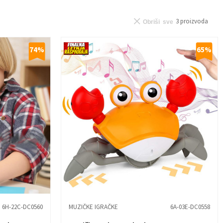
3
proizvoda
Obriši sve
74
%
65
%
6H-22C-DC0560
MUZIČKE IGRAČKE
6A-03E-DC0558