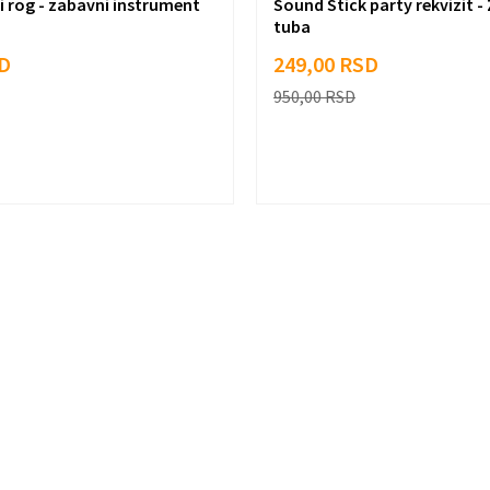
i rog - zabavni instrument
Sound Stick party rekvizit 
tuba
D
249,00
RSD
950,00
RSD