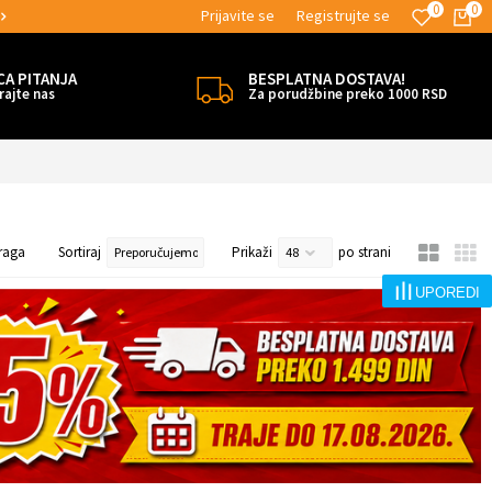
0
0
Prijavite se
Registrujte se
MOGUĆNOST BESPLATNE ISPORUKE!
CA PITANJA
BESPLATNA DOSTAVA!
rajte nas
Za porudžbine preko 1000 RSD
raga
Sortiraj
Prikaži
po strani
UPOREDI