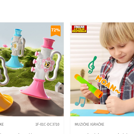
72
%
KE
1F-01C-DC3710
MUZIČKE IGRAČKE