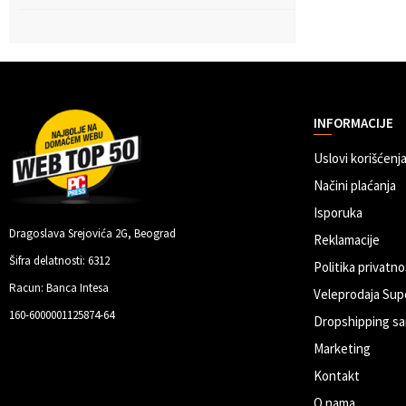
INFORMACIJE
Uslovi korišćenja
Načini plaćanja
Isporuka
Dragoslava Srejovića 2G, Beograd
Reklamacije
Šifra delatnosti: 6312
Politika privatno
Racun: Banca Intesa
Veleprodaja Sup
160-6000001125874-64
Dropshipping sa
Marketing
Kontakt
O nama