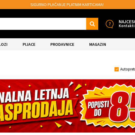
SIGURNO PLAĆANJE PLATNIM KARTICAMA!
NAJCES
Kontakti
LOZI
PIJACE
PRODAVNICE
MAGAZIN
Autopret