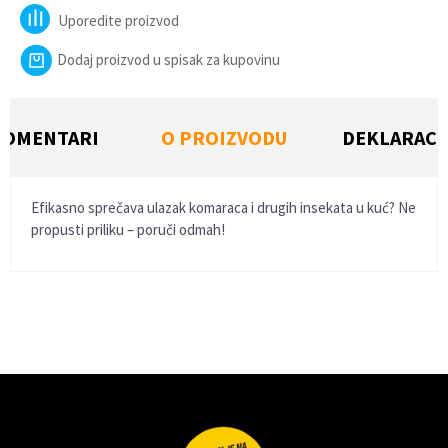
Uporedite proizvod
Dodaj proizvod u spisak za kupovinu
KOMENTARI
O PROIZVODU
DEKLARACI
Efikasno sprečava ulazak komaraca i drugih insekata u kuć? Ne
propusti priliku – poruči odmah!
Ime/Nadimak
Email
Poruka