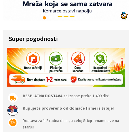
1
2
3
4
5
6
7
8
Super pogodnosti
BESPLATNA DOSTAVA
za iznose preko 1.499 din!
Kupujete provereno od domaće firme iz Srbije
!
Dostava za 1-2 radna dana, u celoj Srbiji - imamo sve na
stanju!