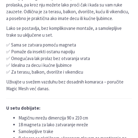
prolaska, pa kroz nju možete lako proći čak i kada su vam ruke
zauzete. Odlična je za terasu, balkon, dvorište, kuću ili vikendicu,
a posebno je praktična ako imate decu ili kućne ljubimce.
Lako se postavlja, bez komplikovane montaže, a samolepljive
trake su uključene u set.
✅ Sama se zatvara pomoću magneta
✅ Pomaže da insekti ostanu napolju
✅ Omogućava lak prolaz bez otvaranja vrata
✅ Idealna za decu i kućne ljubimce
✅ Za terasu, balkon, dvorište i vikendicu
Uživajte u svežem vazduhu bez dosadnih komaraca – poručite
Magic Mesh već danas.
U setu dobijate:
Magičnu mrežu dimenzija 90 x 210 cm
18 magneta za lako zatvaranje mreže
Samolepljive trake