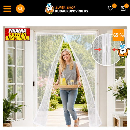
0
0
65
%