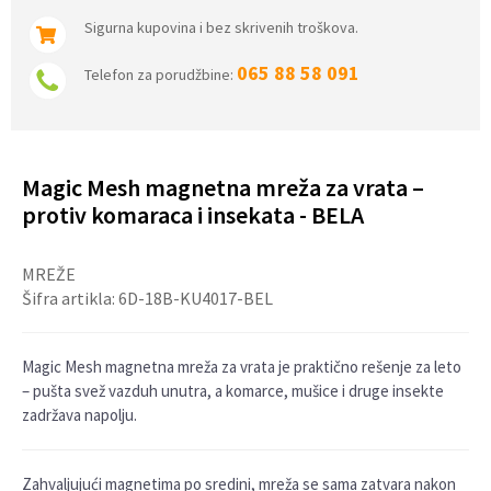
Sigurna kupovina i bez skrivenih troškova.
065 88 58 091
Telefon za porudžbine:
Magic Mesh magnetna mreža za vrata –
protiv komaraca i insekata - BELA
MREŽE
Šifra artikla:
6D-18B-KU4017-BEL
Magic Mesh magnetna mreža za vrata je praktično rešenje za leto
– pušta svež vazduh unutra, a komarce, mušice i druge insekte
zadržava napolju.
Zahvaljujući magnetima po sredini, mreža se sama zatvara nakon