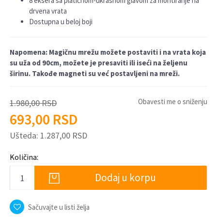
8 eksera sa platičnom-ukrasnom glavom za montiranje na
drvena vrata
Dostupna u beloj boji
Napomena: Magičnu mrežu možete postaviti i na vrata koja
su uža od 90cm, možete je presaviti ili iseći na željenu
širinu. Takođe magneti su već postavljeni na mreži.
Obavesti me o sniženju
1.980,00
RSD
693,00
RSD
Ušteda:
1.287,00
RSD
Količina:
Dodaj u korpu
Sačuvajte u listi želja