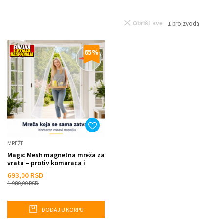
1
proizvoda
Obriši sve
65
%
MREŽE
Magic Mesh magnetna mreža za
vrata – protiv komaraca i
insekata - BELA
693,00
RSD
1.980,00
RSD
DODAJ U KORPU