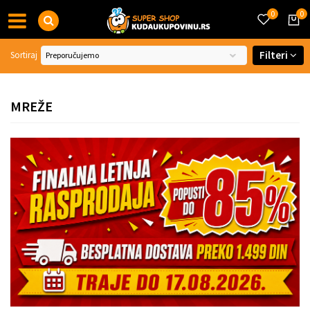
0
0
Filteri
Sortiraj
MREŽE