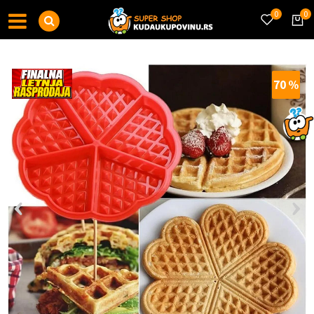
0
0
70
%