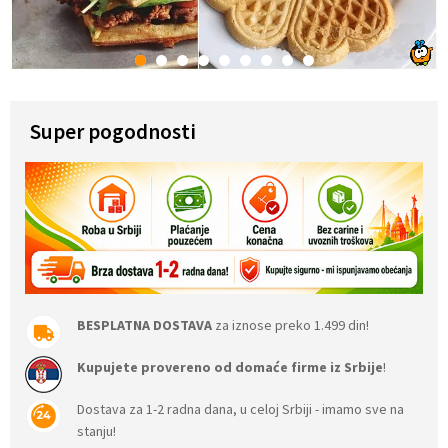
1
2
3
4
5
6
7
8
9
Super pogodnosti
BESPLATNA DOSTAVA
za iznose preko 1.499 din!
Kupujete provereno od domaće firme iz Srbije
!
Dostava za 1-2 radna dana, u celoj Srbiji - imamo sve na
stanju!