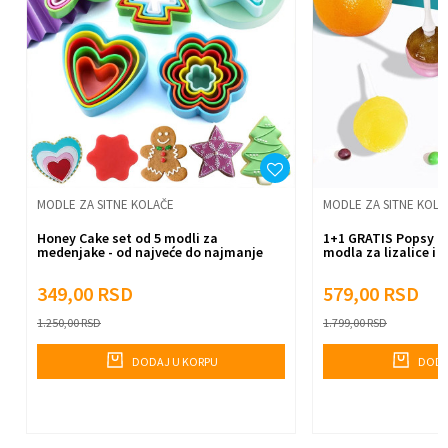
Anti-spam zaštita - izračunajte koliko je 9 - 4 :
Pošalji
MODLE ZA SITNE KOLAČE
MODLE ZA SITNE KOLA
Honey Cake set od 5 modli za
1+1 GRATIS Popsy m
medenjake - od najveće do najmanje
modla za lizalice i 
349,00
RSD
579,00
RSD
1.250,00
RSD
1.799,00
RSD
DODAJ U KORPU
DODA