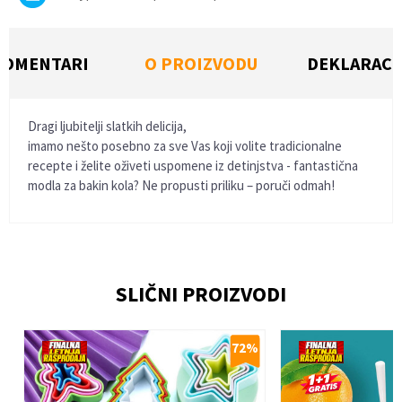
KOMENTARI
O PROIZVODU
DEKLARACI
Dragi ljubitelji slatkih delicija,
imamo nešto posebno za sve Vas koji volite tradicionalne
recepte i želite oživeti uspomene iz detinjstva - fantastična
modla za bakin kola? Ne propusti priliku – poruči odmah!
Ime/Nadimak
SLIČNI PROIZVODI
Email
%
72
%
Poruka