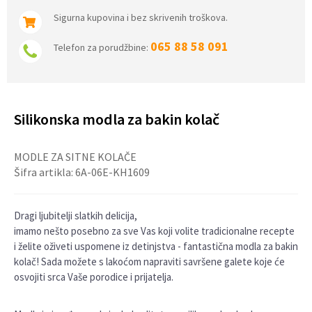
Sigurna kupovina i bez skrivenih troškova.
065 88 58 091
Telefon za porudžbine:
Silikonska modla za bakin kolač
MODLE ZA SITNE KOLAČE
Šifra artikla:
6A-06E-KH1609
Dragi ljubitelji slatkih delicija,
imamo nešto posebno za sve Vas koji volite tradicionalne recepte
i želite oživeti uspomene iz detinjstva - fantastična modla za bakin
kolač! Sada možete s lakoćom napraviti savršene galete koje će
osvojiti srca Vaše porodice i prijatelja.