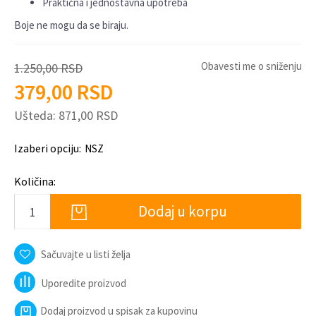
Praktična i jednostavna upotreba
Boje ne mogu da se biraju.
Obavesti me o sniženju
1.250,00
RSD
379,00
RSD
Ušteda:
871,00
RSD
Izaberi opciju:
NSZ
Količina:
Dodaj u korpu
Sačuvajte u listi želja
Uporedite proizvod
Dodaj proizvod u spisak za kupovinu