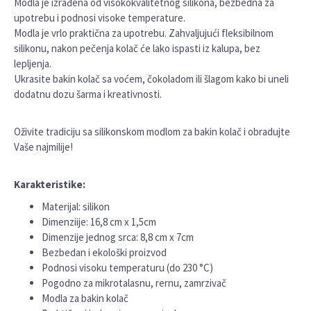
Modla je izrađena od visokokvalitetnog silikona, bezbedna za
upotrebu i podnosi visoke temperature.
Modla je vrlo praktična za upotrebu. Zahvaljujući fleksibilnom
silikonu, nakon pečenja kolač će lako ispasti iz kalupa, bez
lepljenja.
Ukrasite bakin kolač sa voćem, čokoladom ili šlagom kako bi uneli
dodatnu dozu šarma i kreativnosti.
Oživite tradiciju sa silikonskom modlom za bakin kolač i obradujte
Vaše najmilije!
Karakteristike:
Materijal: silikon
Dimenziije: 16,8 cm x 1,5cm
Dimenzije jednog srca: 8,8 cm x 7cm
Bezbedan i ekološki proizvod
Podnosi visoku temperaturu (do 230 °C)
Pogodno za mikrotalasnu, rernu, zamrzivač
Modla za bakin kolač