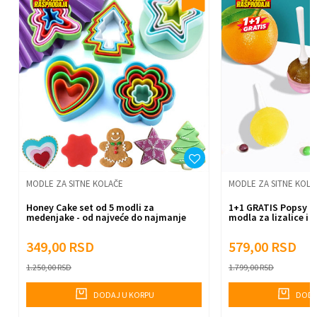
Poruka
Anti-spam zaštita - izračunajte koliko je 2 + 3 :
Pošalji
MODLE ZA SITNE KOLAČE
MODLE ZA SITNE KOLA
Honey Cake set od 5 modli za
1+1 GRATIS Popsy m
medenjake - od najveće do najmanje
modla za lizalice i 
349,00
RSD
579,00
RSD
1.250,00
RSD
1.799,00
RSD
DODAJ U KORPU
DODA