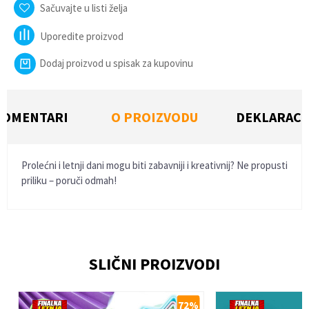
Sačuvajte u listi želja
Uporedite proizvod
Dodaj proizvod u spisak za kupovinu
KOMENTARI
O PROIZVODU
DEKLARACI
Prolećni i letnji dani mogu biti zabavniji i kreativnij? Ne propusti
priliku – poruči odmah!
Ime/Nadimak
SLIČNI PROIZVODI
Email
%
72
%