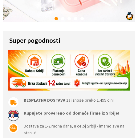
1
2
3
4
5
Super pogodnosti
BESPLATNA DOSTAVA
za iznose preko 1.499 din!
Kupujete provereno od domaće firme iz Srbije
!
Dostava za 1-2 radna dana, u celoj Srbiji - imamo sve na
stanju!