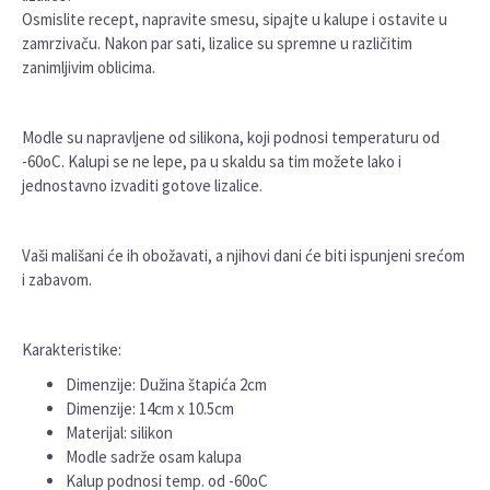
Osmislite recept, napravite smesu, sipajte u kalupe i ostavite u
zamrzivaču. Nakon par sati, lizalice su spremne u različitim
zanimljivim oblicima.
Modle su napravljene od silikona, koji podnosi temperaturu od
-60oC. Kalupi se ne lepe, pa u skaldu sa tim možete lako i
jednostavno izvaditi gotove lizalice.
Vaši mališani će ih obožavati, a njihovi dani će biti ispunjeni srećom
i zabavom.
Karakteristike:
Dimenzije: Dužina štapića 2cm
Dimenzije: 14cm x 10.5cm
Materijal: silikon
Modle sadrže osam kalupa
Kalup podnosi temp. od -60oC