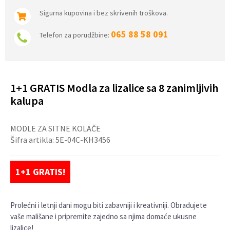
Sigurna kupovina i bez skrivenih troškova.
065 88 58 091
Telefon za porudžbine:
1+1 GRATIS Modla za lizalice sa 8 zanimljivih
kalupa
MODLE ZA SITNE KOLAČE
Šifra artikla:
5E-04C-KH3456
1+1 GRATIS!
Prolećni i letnji dani mogu biti zabavniji i kreativniji. Obradujete
vaše mališane i pripremite zajedno sa njima domaće ukusne
lizalice!