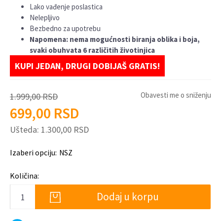
Lako vađenje poslastica
Nelepljivo
Bezbedno za upotrebu
Napomena: nema mogućnosti biranja oblika i boja,
svaki obuhvata 6 različitih životinjica
KUPI JEDAN, DRUGI DOBIJAŠ GRATIS!
Obavesti me o sniženju
1.999,00
RSD
699,00
RSD
Ušteda:
1.300,00
RSD
Izaberi opciju:
NSZ
Količina:
Dodaj u korpu