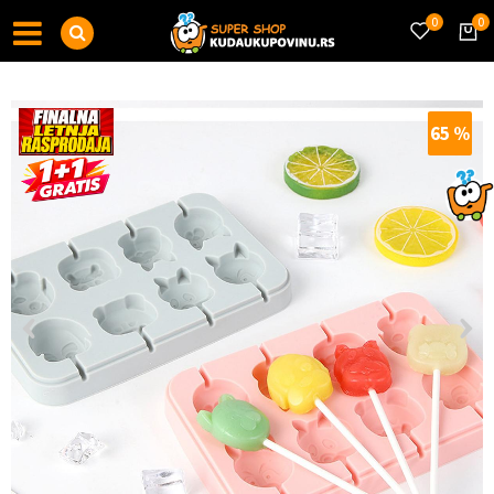
0
0
65
%