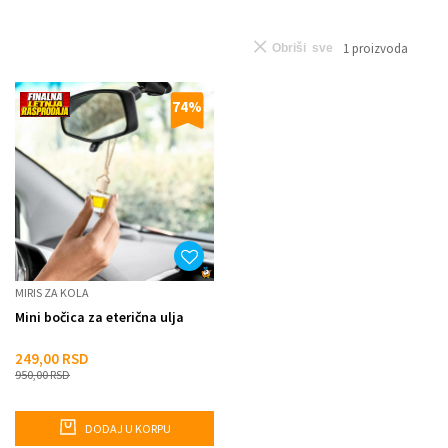
1
proizvoda
Obriši sve
74
%
MIRIS ZA KOLA
Mini bočica za eterična ulja
249,00
RSD
950,00
RSD
DODAJ U KORPU