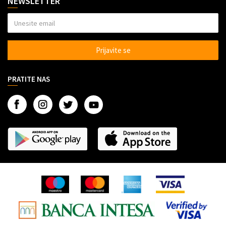
NEWSLETTER
Reklamacije
Sve za kuhinju
Politika privatnosti
Sve za kuću
Veleprodaja Super Shop
Alati
Prijavite se
Dropshipping saradnja
Auto oprema
Marketing
Gedžeti
PRATITE NAS
Kontakt
Razno
O nama