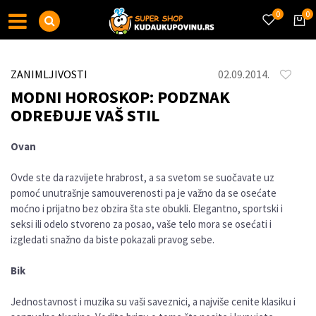
0
0
ZANIMLJIVOSTI
02.09.2014.
MODNI HOROSKOP: PODZNAK
ODREĐUJE VAŠ STIL
Ovan
Ovde ste da razvijete hrabrost, a sa svetom se suočavate uz
pomoć unutrašnje samouverenosti pa je važno da se osećate
moćno i prijatno bez obzira šta ste obukli. Elegantno, sportski i
seksi ili odelo stvoreno za posao, vaše telo mora se osećati i
izgledati snažno da biste pokazali pravog sebe.
Bik
Jednostavnost i muzika su vaši saveznici, a najviše cenite klasiku i