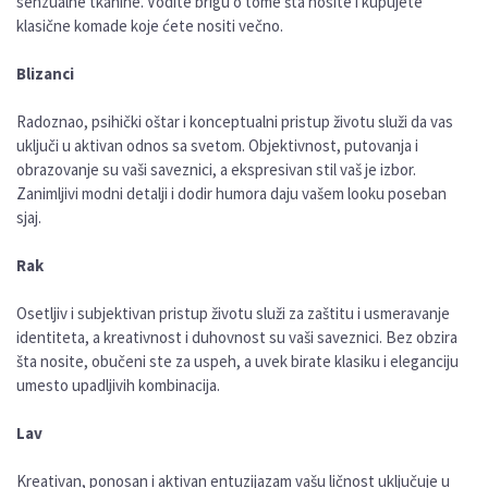
senzualne tkanine. Vodite brigu o tome šta nosite i kupujete
klasične komade koje ćete nositi večno.
Blizanci
Radoznao, psihički oštar i konceptualni pristup životu služi da vas
uključi u aktivan odnos sa svetom. Objektivnost, putovanja i
obrazovanje su vaši saveznici, a ekspresivan stil vaš je izbor.
Zanimljivi modni detalji i dodir humora daju vašem looku poseban
sjaj.
Rak
Osetljiv i subjektivan pristup životu služi za zaštitu i usmeravanje
identiteta, a kreativnost i duhovnost su vaši saveznici. Bez obzira
šta nosite, obučeni ste za uspeh, a uvek birate klasiku i eleganciju
umesto upadljivih kombinacija.
Lav
Kreativan, ponosan i aktivan entuzijazam vašu ličnost uključuje u