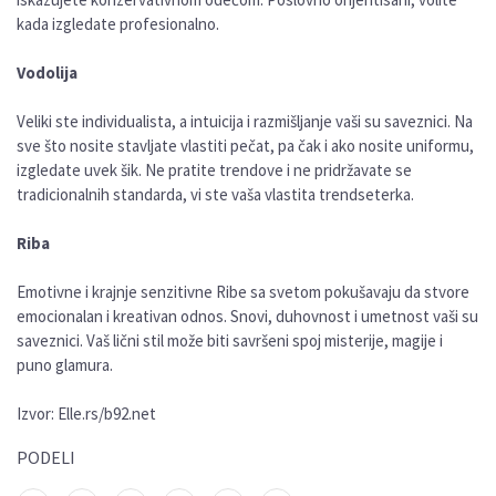
kada izgledate profesionalno.
Vodolija
Veliki ste individualista, a intuicija i razmišljanje vaši su saveznici. Na
sve što nosite stavljate vlastiti pečat, pa čak i ako nosite uniformu,
izgledate uvek šik. Ne pratite trendove i ne pridržavate se
tradicionalnih standarda, vi ste vaša vlastita trendseterka.
Riba
Emotivne i krajnje senzitivne Ribe sa svetom pokušavaju da stvore
emocionalan i kreativan odnos. Snovi, duhovnost i umetnost vaši su
saveznici. Vaš lični stil može biti savršeni spoj misterije, magije i
puno glamura.
Izvor: Elle.rs/b92.net
PODELI