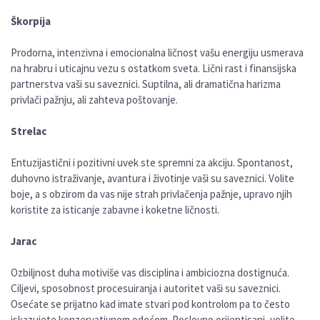
Škorpija
Prodorna, intenzivna i emocionalna ličnost vašu energiju usmerava
na hrabru i uticajnu vezu s ostatkom sveta. Lični rast i finansijska
partnerstva vaši su saveznici. Suptilna, ali dramatična harizma
privlači pažnju, ali zahteva poštovanje.
Strelac
Entuzijastični i pozitivni uvek ste spremni za akciju. Spontanost,
duhovno istraživanje, avantura i životinje vaši su saveznici. Volite
boje, a s obzirom da vas nije strah privlačenja pažnje, upravo njih
koristite za isticanje zabavne i koketne ličnosti.
Jarac
Ozbiljnost duha motiviše vas disciplina i ambiciozna dostignuća.
Ciljevi, sposobnost procesuiranja i autoritet vaši su saveznici.
Osećate se prijatno kad imate stvari pod kontrolom pa to često
iskazujete konzervativnom odećom. Poslovno orijentisani, volite