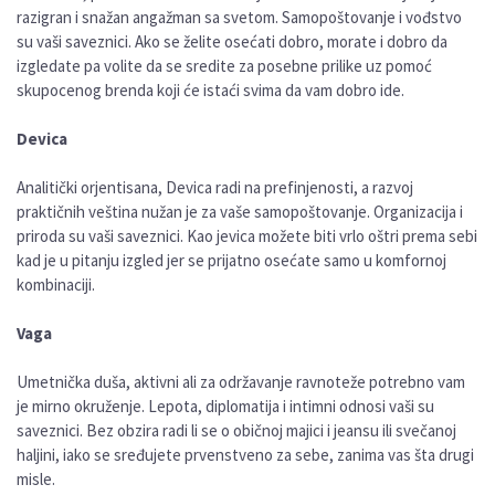
razigran i snažan angažman sa svetom. Samopoštovanje i vođstvo
su vaši saveznici. Ako se želite osećati dobro, morate i dobro da
izgledate pa volite da se sredite za posebne prilike uz pomoć
skupocenog brenda koji će istaći svima da vam dobro ide.
Devica
Analitički orjentisana, Devica radi na prefinjenosti, a razvoj
praktičnih veština nužan je za vaše samopoštovanje. Organizacija i
priroda su vaši saveznici. Kao jevica možete biti vrlo oštri prema sebi
kad je u pitanju izgled jer se prijatno osećate samo u komfornoj
kombinaciji.
Vaga
Umetnička duša, aktivni ali za održavanje ravnoteže potrebno vam
je mirno okruženje. Lepota, diplomatija i intimni odnosi vaši su
saveznici. Bez obzira radi li se o običnoj majici i jeansu ili svečanoj
haljini, iako se sređujete prvenstveno za sebe, zanima vas šta drugi
misle.