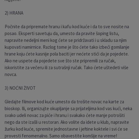
2) HRANA
Počnite da pripremate hranu i kafu kod kuće i da to sve nosite na
posao. Eksperti savetuju da, umesto da pravite šoping listu,
napravite nedeljni meni kog ćete se pridržavati i u skladu sa njim
kupovati namirnice. Razlog tome je što ćete tako izbeći gomilanje
hrane koju ćete kasnije pola baciti jer nećete stići da je pojedete.
Ako ne uspete da pojedete sve što ste pripremili za ručak,
iskoristite za večeru ili za sutrašnji ručak. Tako ćete uštedeti više
novca.
3) NOĆNI ŽIVOT
Gledajte filmove kod kuće umesto da trošite novac na karte za
bioskop. Ili, organizujte okupljanje sa prijateljima kod vas kući, neka
svako udeli novac za piće i hranu i svakako ćete manje potrošiti
nego da ste izašli u restoran. Ako volite da idete u klub, napravite
žurku kod kuće, spremite jednostavne i jeftine koktele i svi će se
provesti fenomenalno. Samo obavestite komšije na vreme!