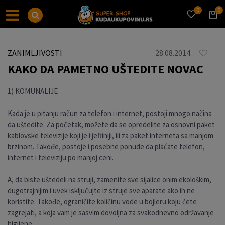
0
0
ZANIMLJIVOSTI
28.08.2014.
KAKO DA PAMETNO UŠTEDITE NOVAC
1) KOMUNALIJE
Kada je u pitanju račun za telefon i internet, postoji mnogo načina
da uštedite. Za početak, možete da se opredelite za osnovni paket
kablovske televizije koji je i jeftiniji, ili za paket interneta sa manjom
brzinom. Takođe, postoje i posebne ponude da plaćate telefon,
internet i televiziju po manjoj ceni.
A, da biste uštedeli na struji, zamenite sve sijalice onim ekološkim,
dugotrajnijim i uvek isključujte iz struje sve aparate ako ih ne
koristite. Takođe, ograničite količinu vode u bojleru koju ćete
zagrejati, a koja vam je sasvim dovoljna za svakodnevno održavanje
higijene.