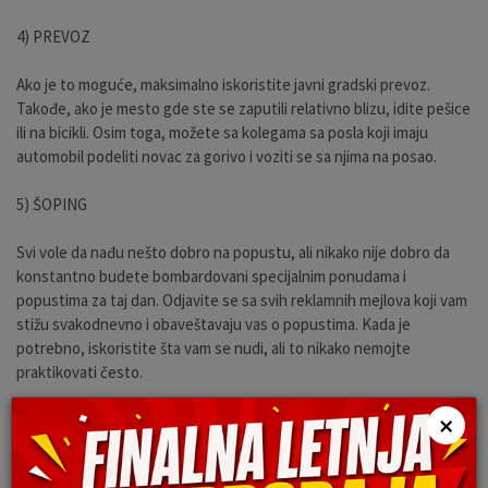
4) PREVOZ
Ako je to moguće, maksimalno iskoristite javni gradski prevoz.
Takođe, ako je mesto gde ste se zaputili relativno blizu, idite pešice
ili na bicikli. Osim toga, možete sa kolegama sa posla koji imaju
automobil podeliti novac za gorivo i voziti se sa njima na posao.
5) ŠOPING
Svi vole da nađu nešto dobro na popustu, ali nikako nije dobro da
konstantno budete bombardovani specijalnim ponudama i
popustima za taj dan. Odjavite se sa svih reklamnih mejlova koji vam
stižu svakodnevno i obaveštavaju vas o popustima. Kada je
potrebno, iskoristite šta vam se nudi, ali to nikako nemojte
praktikovati često.
×
Izvor: www.zena.blic.rs
PODELI