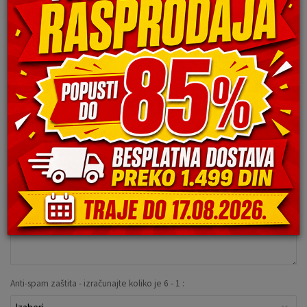
Ime/Nadimak
Email
Poruka
Anti-spam zaštita - izračunajte koliko je 6 - 1 :