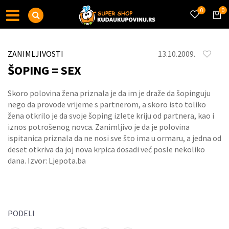
0
0
ZANIMLJIVOSTI
13.10.2009.
ŠOPING = SEX
Skoro polovina žena priznala je da im je draže da šopinguju
nego da provode vrijeme s partnerom, a skoro isto toliko
žena otkrilo je da svoje šoping izlete kriju od partnera, kao i
iznos potrošenog novca. Zanimljivo je da je polovina
ispitanica priznala da ne nosi sve što ima u ormaru, a jedna od
deset otkriva da joj nova krpica dosadi već posle nekoliko
dana. Izvor: Ljepota.ba
PODELI