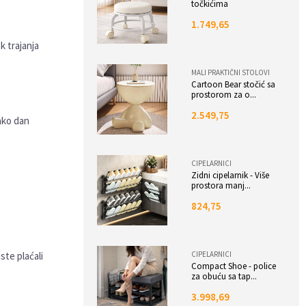
točkićima
1.749,65
k trajanja
MALI PRAKTIČNI STOLOVI
Cartoon Bear stočić sa
prostorom za o...
2.549,75
ako dan
CIPELARNICI
Zidni cipelarnik - Više
prostora manj...
824,75
ste plaćali
CIPELARNICI
Compact Shoe - police
za obuću sa tap...
3.998,69