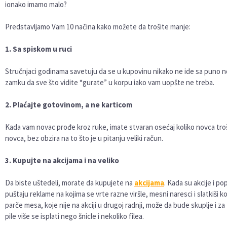
ionako imamo malo?
Predstavljamo Vam 10 načina kako možete da trošite manje:
1. Sa spiskom u ruci
Stručnjaci godinama savetuju da se u kupovinu nikako ne ide sa puno nov
zamku da sve što vidite “gurate” u korpu iako vam uopšte ne treba.
2. Plaćajte gotovinom, a ne karticom
Kada vam novac prođe kroz ruke, imate stvaran osećaj koliko novca troš
novca, bez obzira na to što je u pitanju veliki račun.
3. Kupujte na akcijama i na veliko
Da biste uštedeli, morate da kupujete na
akcijama
. Kada su akcije i po
puštaju reklame na kojima se vrte razne viršle, mesni naresci i slatkiši k
parče mesa, koje nije na akciji u drugoj radnji, može da bude skuplje i z
pile više se isplati nego šnicle i nekoliko filea.