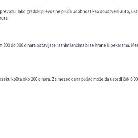
 prevozu. Iako gradski prevoz ne pruža udobnost kao sopstveni auto, ušt
nuta.
200 do 300 dinara ostavljate raznim lancima brze hrane ili pekarama. M
proseku košta oko 200 dinara. Za mesec dana pušač može da uštedi čak 6.00