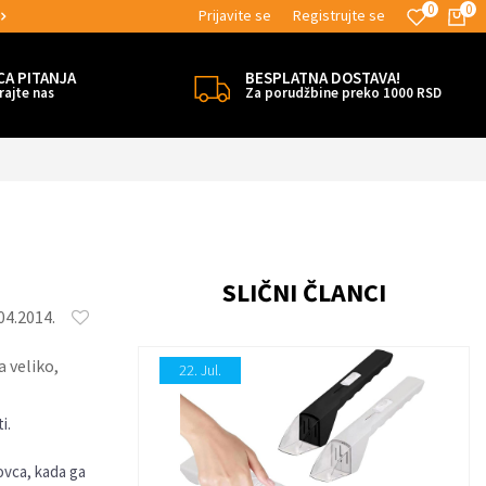
0
0
Prijavite se
Registrujte se
MOGUĆNOST BESPLATNE ISPORUKE!
CA PITANJA
BESPLATNA DOSTAVA!
rajte nas
Za porudžbine preko 1000 RSD
SLIČNI ČLANCI
04.2014.
 veliko,
22.
Jul.
i.
novca, kada ga