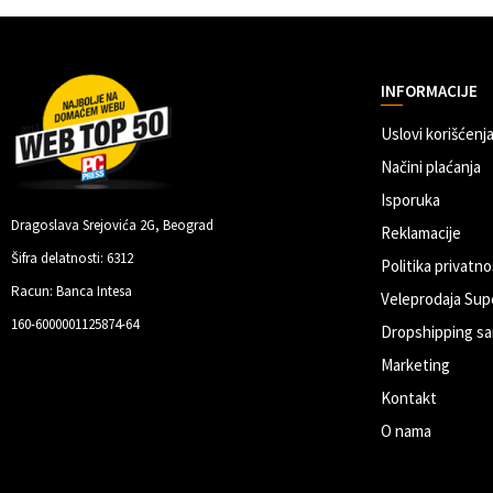
INFORMACIJE
Uslovi korišćenja
Načini plaćanja
Isporuka
Dragoslava Srejovića 2G, Beograd
Reklamacije
Šifra delatnosti: 6312
Politika privatno
Racun: Banca Intesa
Veleprodaja Sup
160-6000001125874-64
Dropshipping sa
Marketing
Kontakt
O nama