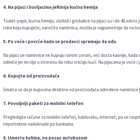
4. Na pijaci i buvljacima jeftinija kućna hemija
Toalet-papir, kućna hemija, slatkiši i grickalice na pijaci su i do 40 odsto
robe koju kupujete, naročito namirnica, možda je najpametnije da na b
5. Po voće i povrće kada se prodavci spremaju da odu
Na pijaci se namirnice ne kupuju ranom zorom, već dosta kasnije, kada 
odmiče jer im nije u interesu da robu vraćaju kući. Na pijacama je voće i 
6. Kupujte od proizvođača
Smatra se da je kupovina direktno od proizvođača određene namirnice je
7. Povoljniji paketi za mobilni telefon
Pregledajte račune za mobilni telefon, kablovsku, internet, pa se raspita
nepotrebne nadoknade po bankama.
8. Umesto kolima, na posao autobusom