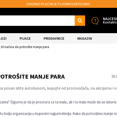
SIGURNO PLAĆANJE PLATNIM KARTICAMA!
NAJCES
Kontakti
LOZI
PIJACE
PRODAVNICE
MAGAZIN
i: 10 načina da potrošite manje para
 POTROŠITE MANJE PARA
30.
a posao idite autobusom, kupujte od proizvođača, na akcijama i na
14.
Sep.
a? Sigurno je da je prostora za ta malo, ali i to malo može da se iskorist
 tu bolja organizacija u kupovini najpotrebnija. Kako da potrošimo manje 