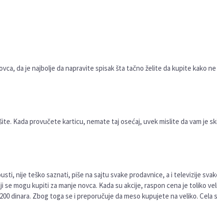
Ljubav prema eleganciji
ca, da je najbolje da napravite spisak šta tačno želite da kupite kako ne 
Ljubav prema eleganciji
ite. Kada provučete karticu, nemate taj osećaj, uvek mislite da vam je s
Detaljnije
pusti, nije teško saznati, piše na sajtu svake prodavnice, a i televizije sv
oji se mogu kupiti za manje novca. Kada su akcije, raspon cena je toliko veli
a 200 dinara. Zbog toga se i preporučuje da meso kupujete na veliko. Cela sv