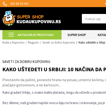
MOGUĆNOST ISPORUKE ZA 24H!
065 88 58 091
Pretraži sajt
KATEGORIJE PROIZVODA
SUPER SHOP
KATA
Kuda u Kupovinu
Magazin
Saveti za dobru kupovinu
Kako uštedeti u Srbij
SAVETI ZA DOBRU KUPOVINU
KAKO UŠTEDETI U SRBIJI: 10 NAČINA DA
Prestanite da pušite, ponesite hranu na posao, umesto kolima, n
plaćajte gotovinom, a ne karticom...
Kako građani Srbije, s ovako malim platama, mogu da uštede u prodavnicam
Bez dileme, naši građani najviše novca daju na hranu i stanovanje, pa je