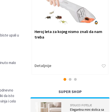
Heroj leta za kojeg nismo znali da nam
biste upali u
treba
kinuto malo
Detaljnije
1
2
3
akodnevno
SUPER SHOP
ki da isto
inja i celo
STOLICE I FOTELJE
Elegantna mini stolica sa