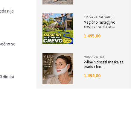
eda nije
CREVA ZA ZALIVANJE
Magično rastegljivo
crevo za vodu sa ...
1.495,00
esečno se
MASKE ZA LICE
V-line hidrogel maska za
bradu i lini...
1.494,00
0 dinara