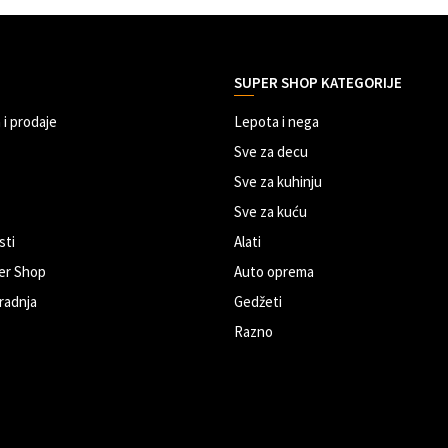
SUPER SHOP KATEGORIJE
 i prodaje
Lepota i nega
Sve za decu
Sve za kuhinju
Sve za kuću
sti
Alati
er Shop
Auto oprema
radnja
Gedžeti
Razno