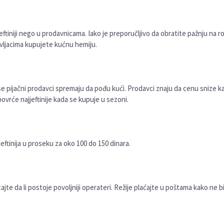
 jeftiniji nego u prodavnicama. Iako je preporučljivo da obratite pažnju na ro
uvljacima kupujete kućnu hemiju.
se pijačni prodavci spremaju da pođu kući. Prodavci znaju da cenu snize k
povrće najjeftinije kada se kupuje u sezoni.
ftinija u proseku za oko 100 do 150 dinara.
jte da li postoje povoljniji operateri. Režije plaćajte u poštama kako ne bi