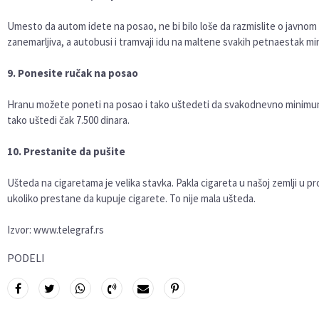
Umesto da autom idete na posao, ne bi bilo loše da razmislite o javnom
zanemarljiva, a autobusi i tramvaji idu na maltene svakih petnaestak mi
9. Ponesite ručak na posao
Hranu možete poneti na posao i tako uštedeti da svakodnevno minimum 
tako uštedi čak 7.500 dinara.
10. Prestanite da pušite
Ušteda na cigaretama je velika stavka. Pakla cigareta u našoj zemlji u 
ukoliko prestane da kupuje cigarete. To nije mala ušteda.
Izvor: www.telegraf.rs
PODELI