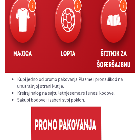
Kupi jedno od promo pakovanja Plazme i pronađikod na
unutrašnjoj strani kutije.
Kreiraj nalog na sajtu letnjeseme.rs i unesi kodove.
Sakupi bodove i izaberi svoj poklon.