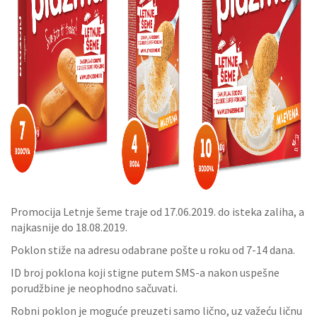
Promocija Letnje šeme traje od 17.06.2019. do isteka zaliha, a
najkasnije do 18.08.2019.
Poklon stiže na adresu odabrane pošte u roku od 7-14 dana.
ID broj poklona koji stigne putem SMS-a nakon uspešne
porudžbine je neophodno sačuvati.
Robni poklon je moguće preuzeti samo lično, uz važeću ličnu