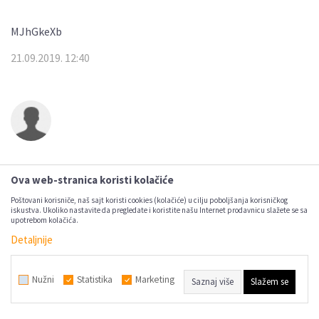
MJhGkeXb
21.09.2019. 12:40
MJhGkeXb
Ova web-stranica koristi kolačiće
21.09.2019. 12:40
Poštovani korisniče, naš sajt koristi cookies (kolačiće) u cilju poboljšanja korisničkog
iskustva. Ukoliko nastavite da pregledate i koristite našu Internet prodavnicu slažete se sa
upotrebom kolačića.
Detaljnije
Nužni
Statistika
Marketing
Saznaj više
Slažem se