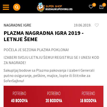
0
0
NAGRADNE IGRE
19.06.2019.
PLAZMA NAGRADNA IGRA 2019 -
LETNJE ŠEME
POČELA JE SEZONA PLAZMA POKLONA!
IZABERI SVOJU LETNJU ŠEMU! REGISTRUJ SE I UNESI KOD
ZA NAGRADE!
Sakupljaj bodove sa Plazma pakovanja i izaberi Generali
putno osiguranje, peškire, majice, lopte ili štitnike za
šoferšajbnu!