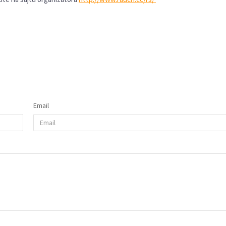
Coca Cola nagradna igra 2
200 nagrada svakog dan
Uživaj u letu i Coca‑Cola nag
Email
igra traje od 1. juna do 15. jul
Detaljnije