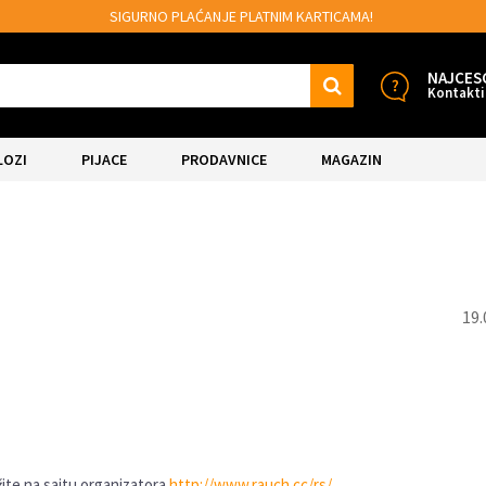
ĆANJE PLATNIM KARTICAMA!
MOGUĆNOST B
NAJCES
Kontakti
LOZI
PIJACE
PRODAVNICE
MAGAZIN
19.
08.
Jun.
žite na sajtu organizatora
http://www.rauch.cc/rs/