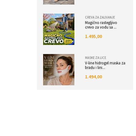
CREVA ZA ZALIVANJE
Magično rastegljivo
crevo za vodu sa ...
1.495,00
MASKE ZA LICE
V-line hidrogel maska za
bradu i lini...
1.494,00