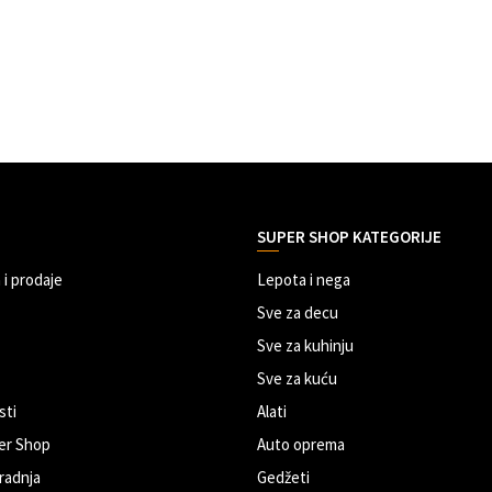
SUPER SHOP KATEGORIJE
 i prodaje
Lepota i nega
Sve za decu
Sve za kuhinju
Sve za kuću
sti
Alati
er Shop
Auto oprema
radnja
Gedžeti