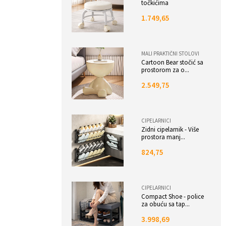
točkićima
1.749,65
MALI PRAKTIČNI STOLOVI
Cartoon Bear stočić sa
prostorom za o...
2.549,75
CIPELARNICI
Zidni cipelarnik - Više
prostora manj...
824,75
CIPELARNICI
Compact Shoe - police
za obuću sa tap...
3.998,69