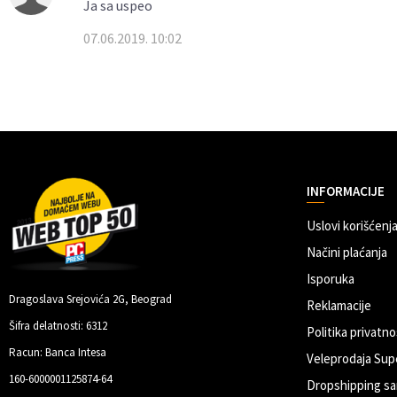
Ja sa uspeo
07.06.2019. 10:02
INFORMACIJE
Uslovi korišćenja
Načini plaćanja
Isporuka
Dragoslava Srejovića 2G, Beograd
Reklamacije
Šifra delatnosti: 6312
Politika privatno
Racun: Banca Intesa
Veleprodaja Sup
160-6000001125874-64
Dropshipping sa