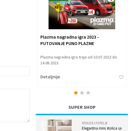
022 - Igraj za
Plazma nagradna igra 2023 -
a
PUTOVANJE PUNO PLAZME
radama. Nagradna
Plazma nagradna igra traje od 10.07.2023 do
a 2022. godine.
14.08.2023.
Detaljnije
1
2
3
SUPER SHOP
STOLICE I FOTELJE
Elegantna mini stolica sa