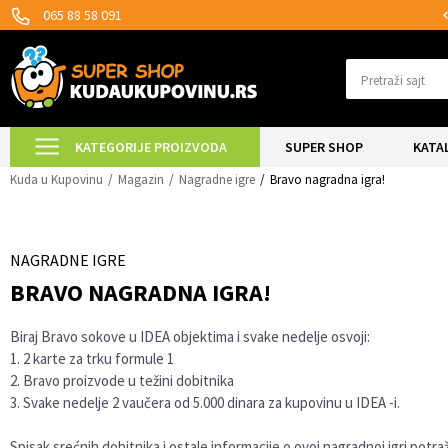
ĆNOST ISPORUKE ZA 24H!
SIGURNO PLA
065 88 58 091
Pretraži sajt
KATEGORIJE PROIZVODA
SUPER SHOP
KATA
Kuda u Kupovinu
Magazin
Nagradne igre
Bravo nagradna igra!
NAGRADNE IGRE
BRAVO NAGRADNA IGRA!
Biraj Bravo sokove u IDEA objektima i svake nedelje osvoji:
1. 2 karte za trku formule 1
2. Bravo proizvode u težini dobitnika
3. Svake nedelje 2 vaučera od 5.000 dinara za kupovinu u IDEA -i.
Spisak srećnih dobitnika i ostale informacije o ovoj nagradnoj igri potra