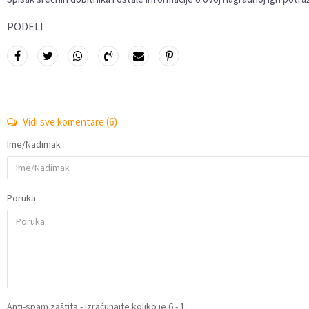
PODELI
Vidi sve komentare
(6)
Ime/Nadimak
Poruka
Anti-spam zaštita - izračunajte koliko je 6 - 1 :