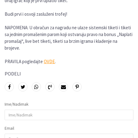
onaj igrač koji je prvi uplatio tiket.
Budi prvi i osvoji zasluženi trofej!
NAPOMENA: U obračun za nagradu ne ulaze sistemski tiketi i tiketi
sa jednim promašenim parom koji ostvaruju pravo na bonus „Naplati
promašaj“, live bet tiketi, tiketi sa brzim igrama i klađenje na
brojeve.
PRAVILA pogledajte
OVDE
.
PODELI
Ime/Nadimak
Email