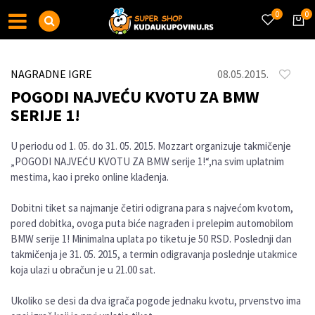
0
0
NAGRADNE IGRE
08.05.2015.
POGODI NAJVEĆU KVOTU ZA BMW
SERIJE 1!
U periodu od 1. 05. do 31. 05. 2015. Mozzart organizuje takmičenje
„POGODI NAJVEĆU KVOTU ZA BMW serije 1!“,na svim uplatnim
mestima, kao i preko online klađenja.
Dobitni tiket sa najmanje četiri odigrana para s najvećom kvotom,
pored dobitka, ovoga puta biće nagrađen i prelepim automobilom
BMW serije 1! Minimalna uplata po tiketu je 50 RSD. Poslednji dan
takmičenja je 31. 05. 2015, a termin odigravanja poslednje utakmice
koja ulazi u obračun je u 21.00 sat.
Ukoliko se desi da dva igrača pogode jednaku kvotu, prvenstvo ima