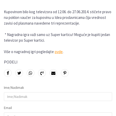
Kupovinom bilo kog televizora od 12.06. do 27.06.2014. stičete pravo
na poklon vaučer za kupovinu u Idea prodavnicama čija vrednost
zavisi od plasmana navedene tri reprezentacije.
* Nagradna igra važi samo uz Super karticu! Moguće je kupiti jedan
televizor po Super kartici.
Više o nagradnoj igri pogledajte
ovde
.
PODELI
Ime/Nadimak
Email