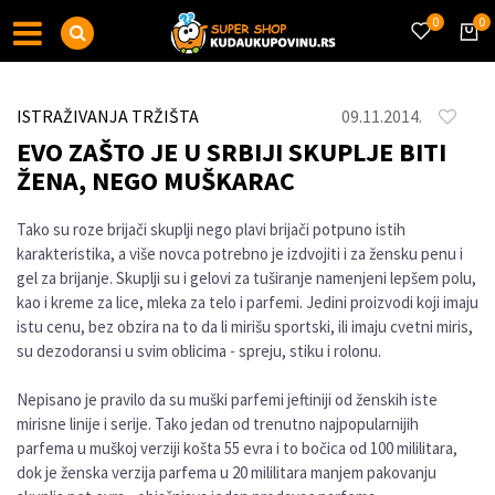
0
0
ISTRAŽIVANJA TRŽIŠTA
09.11.2014.
EVO ZAŠTO JE U SRBIJI SKUPLJE BITI
ŽENA, NEGO MUŠKARAC
Tako su roze brijači skuplji nego plavi brijači potpuno istih
karakteristika, a više novca potrebno je izdvojiti i za žensku penu i
gel za brijanje. Skuplji su i gelovi za tuširanje namenjeni lepšem polu,
kao i kreme za lice, mleka za telo i parfemi. Jedini proizvodi koji imaju
istu cenu, bez obzira na to da li mirišu sportski, ili imaju cvetni miris,
su dezodoransi u svim oblicima - spreju, stiku i rolonu.
Nepisano je pravilo da su muški parfemi jeftiniji od ženskih iste
mirisne linije i serije. Tako jedan od trenutno najpopularnijih
parfema u muškoj verziji košta 55 evra i to bočica od 100 mililitara,
dok je ženska verzija parfema u 20 mililitara manjem pakovanju