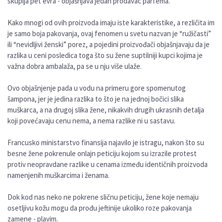
skuplja pet evra - objašnjava jedan prodavac parfema.
Kako mnogi od ovih proizvoda imaju iste karakteristike, a rezličita im
je samo boja pakovanja, ovaj fenomen u svetu nazvan je “ružičasti”
ili “nevidljivi ženski” porez, a pojedini proizvođači objašnjavaju da je
razlika u ceni posledica toga što su žene suptilniji kupci kojima je
važna dobra ambalaža, pa se u nju više ulaže.
Ovo objašnjenje pada u vodu na primeru gore spomenutog
šampona, jer je jedina razlika to što je na jednoj bočici slika
muškarca, a na drugoj slika žene, nikakvih drugih ukrasnih detalja
koji povećavaju cenu nema, a nema razlike ni u sastavu.
Francusko ministarstvo finansija najavilo je istragu, nakon što su
besne žene pokrenule onlajn peticiju kojom su izrazile protest
protiv neopravdane razlike u cenama između identičnih proizvoda
namenjenih muškarcima i ženama.
Dok kod nas neko ne pokrene sličnu peticiju, žene koje nemaju
osetljivu kožu mogu da prođu jeftinije ukoliko roze pakovanja
zamene - plavim.