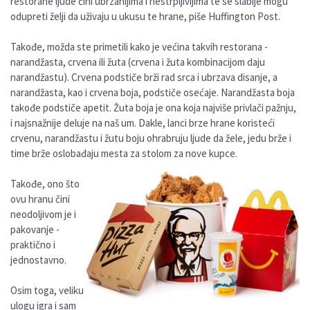
restorane ljude čini ubrzanijima i nestrpljivijima te se slabije mogu
odupreti želji da uživaju u ukusu te hrane, piše Huffington Post.
Takođe, možda ste primetili kako je većina takvih restorana -
narandžasta, crvena ili žuta (crvena i žuta kombinacijom daju
narandžastu). Crvena podstiče brži rad srca i ubrzava disanje, a
narandžasta, kao i crvena boja, podstiče osećaje. Narandžasta boja
takođe podstiče apetit. Žuta boja je ona koja najviše privlači pažnju,
i najsnažnije deluje na naš um. Dakle, lanci brze hrane koristeći
crvenu, narandžastu i žutu boju ohrabruju ljude da žele, jedu brže i
time brže oslobađaju mesta za stolom za nove kupce.
Takođe, ono što
ovu hranu čini
neodoljivom je i
pakovanje -
praktično i
jednostavno.
Osim toga, veliku
ulogu igra i sam