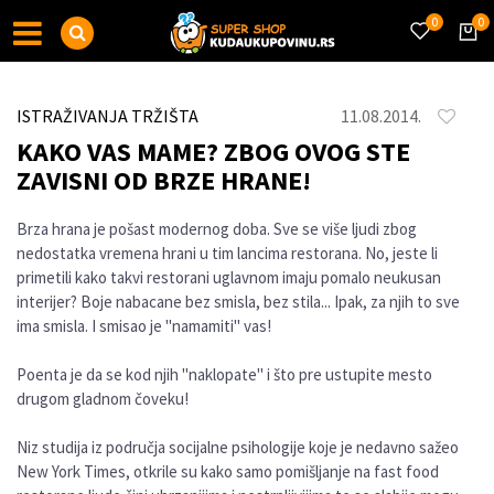
0
0
ISTRAŽIVANJA TRŽIŠTA
11.08.2014.
KAKO VAS MAME? ZBOG OVOG STE
ZAVISNI OD BRZE HRANE!
Brza hrana je pošast modernog doba. Sve se više ljudi zbog
nedostatka vremena hrani u tim lancima restorana. No, jeste li
primetili kako takvi restorani uglavnom imaju pomalo neukusan
interijer? Boje nabacane bez smisla, bez stila... Ipak, za njih to sve
ima smisla. I smisao je "namamiti" vas!
Poenta je da se kod njih "naklopate" i što pre ustupite mesto
drugom gladnom čoveku!
Niz studija iz područja socijalne psihologije koje je nedavno sažeo
New York Times, otkrile su kako samo pomišljanje na fast food