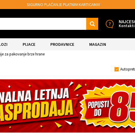
 PLATNIM KARTICAMA!
MOGUĆNOST BESPL
NAJCES
Kontakti
LOZI
PIJACE
PRODAVNICE
MAGAZIN
ije za pakovanje brze hrane
Autopret