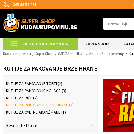
T ISPORUKE ZA 24H!
SIGURNO PLAĆANJE
065 88 58 091
Pretraži sajt
KATEGORIJE PROIZVODA
SUPER SHOP
KATA
Kuda u Kupovinu
Super Shop
SVE ZA KUHINJU
Ambalaža za ketering
Kut
KUTIJE ZA PAKOVANJE BRZE HRANE
KUTIJE ZA PAKOVANJE TORTI
(2)
KUTIJE ZA PAKOVANJE KOLAČA
(3)
KUTIJE ZA PIĆE
(2)
KUTIJE ZA PAKOVANJE BRZE HRANE
(2)
KUTIJE ZA CVETNE ARANŽMANE
(1)
Resetujte filtere