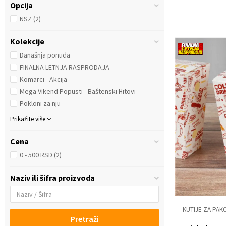
Opcija
NSZ
(2)
Kolekcije
Današnja ponuda
FINALNA LETNJA RASPRODAJA
Komarci - Akcija
Mega Vikend Popusti - Baštenski Hitovi
Pokloni za nju
Prikažite više
Cena
0 - 500 RSD (2)
Naziv ili šifra proizvoda
KUTIJE ZA PAK
Pretraži