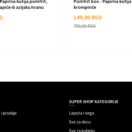
 Papirna kutija pomfrit,
Pomfrit box - Papirna kutija
piće ili azijsku hranu
krompiriće
D
149,00
RSD
700,00
RSD
SUPER SHOP KATEGORIJE
 i prodaje
Lepota i nega
Sve za decu
Sve za kuhinju