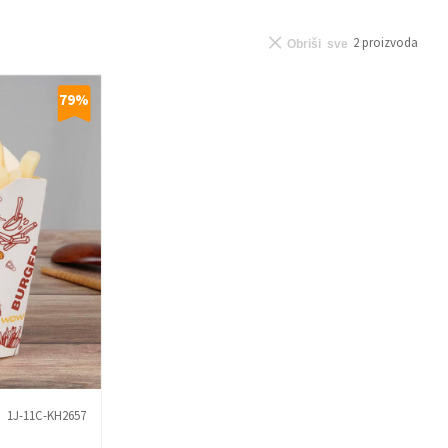
2
proizvoda
Obriši sve
79
%
1J-11C-KH2657