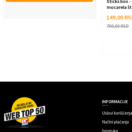
Sticks box -
mocarela šta
149,00
RS
700,00
RSD
INFORMACIJE
Uslovi korišćenja
Načini plaćanja
Isporuka