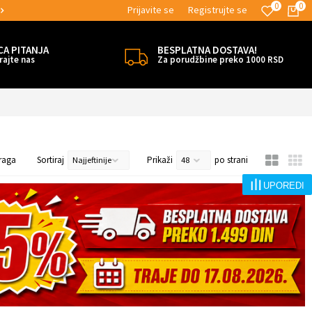
0
0
Prijavite se
Registrujte se
ATNE ISPORUKE!
MOGUĆNOST ISPORUK
CA PITANJA
BESPLATNA DOSTAVA!
rajte nas
Za porudžbine preko 1000 RSD
raga
Sortiraj
Prikaži
po strani
UPOREDI