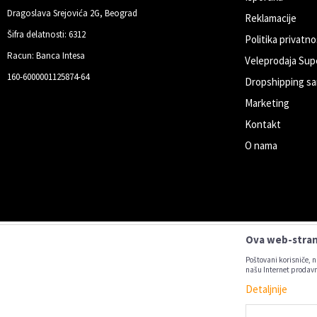
Dragoslava Srejovića 2G, Beograd
Reklamacije
Šifra delatnosti: 6312
Politika privatno
Racun: Banca Intesa
Veleprodaja Sup
160-6000001125874-64
Dropshipping sa
Marketing
Kontakt
O nama
Ova web-strani
Poštovani korisniče, n
našu Internet prodavn
Detaljnije
Nastojimo da budemo što precizniji u
Svi artikl