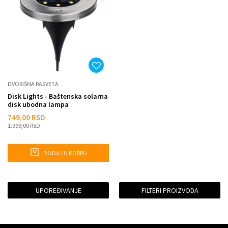
DVORIŠNA RASVETA
Disk Lights - Baštenska solarna
disk ubodna lampa
749,00
RSD
1.999,00
RSD
DODAJ U KORPU
UPOREĐIVANJE
FILTERI PROIZVODA