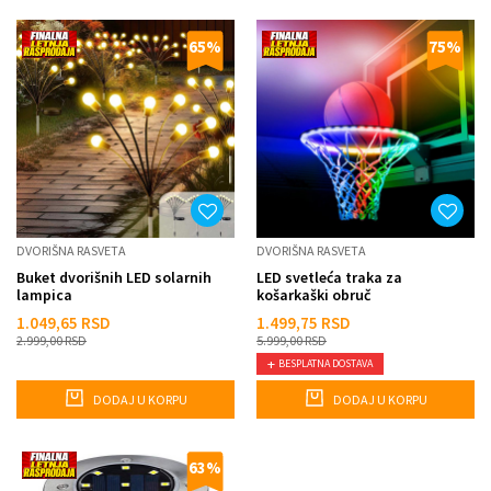
65
%
75
%
DVORIŠNA RASVETA
DVORIŠNA RASVETA
Buket dvorišnih LED solarnih
LED svetleća traka za
lampica
košarkaški obruč
1.049,65
RSD
1.499,75
RSD
2.999,00
RSD
5.999,00
RSD
BESPLATNA DOSTAVA
DODAJ U KORPU
DODAJ U KORPU
63
%