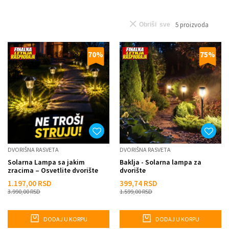
5
proizvoda
Obriši sve
70
%
75
%
DVORIŠNA RASVETA
DVORIŠNA RASVETA
Solarna Lampa sa jakim
Baklja - Solarna lampa za
zracima – Osvetlite dvorište
dvorište
bez struje
1.197,00
RSD
399,74
RSD
3.990,00
RSD
1.599,00
RSD
DODAJ U KORPU
DODAJ U KORPU