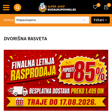
0
0
Filteri
Sortiraj
DVORIŠNA RASVETA