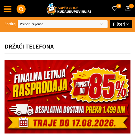
0
0
Filteri
Sortiraj
DRŽAČI TELEFONA