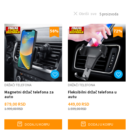
5
proizvoda
Obriši sve
56
%
72
%
DRŽAČI TELEFONA
DRŽAČI TELEFONA
Magnetni držač telefona za
Fleksibilni držač telefona u
auto
autu
879,00
RSD
449,00
RSD
1.999,00
RSD
1.599,00
RSD
DODAJ U KORPU
DODAJ U KORPU