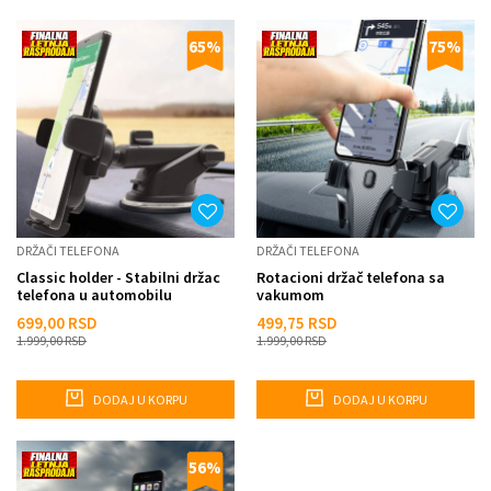
65
%
75
%
DRŽAČI TELEFONA
DRŽAČI TELEFONA
Classic holder - Stabilni držac
Rotacioni držač telefona sa
telefona u automobilu
vakumom
699,00
RSD
499,75
RSD
1.999,00
RSD
1.999,00
RSD
DODAJ U KORPU
DODAJ U KORPU
56
%