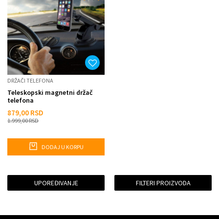
DRŽAČI TELEFONA
Teleskopski magnetni držač
telefona
879,00
RSD
1.999,00
RSD
DODAJ U KORPU
UPOREĐIVANJE
FILTERI PROIZVODA