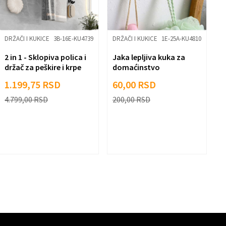
DRŽAČI I KUKICE
3B-16E-KU4739
DRŽAČI I KUKICE
1E-25A-KU4810
D
2 in 1 - Sklopiva polica i
Jaka lepljiva kuka za
1
držač za peškire i krpe
domaćinstvo
b
s
1.199,75
RSD
60,00
RSD
8
4.799,00
RSD
200,00
RSD
1