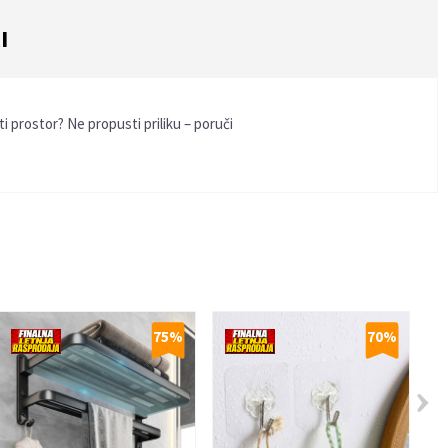
I
i prostor? Ne propusti priliku – poruči
75
%
70
%