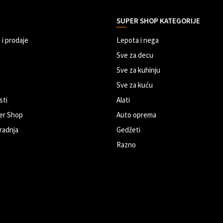
SUPER SHOP KATEGORIJE
 i prodaje
Lepota i nega
Sve za decu
Sve za kuhinju
Sve za kuću
sti
Alati
er Shop
Auto oprema
radnja
Gedžeti
Razno