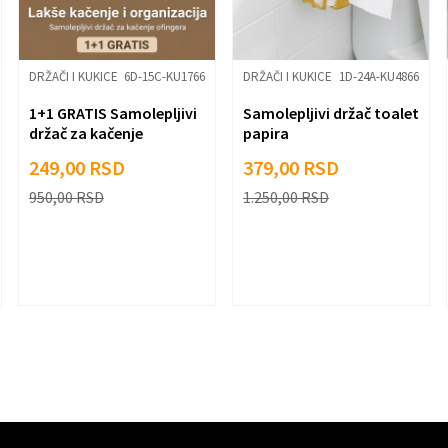
DRŽAČI I KUKICE
6D-15C-KU1766
DRŽAČI I KUKICE
1D-24A-KU4866
1+1 GRATIS Samolepljivi
Samolepljivi držač toalet
držač za kačenje
papira
ofingera
249,00
RSD
379,00
RSD
950,00
RSD
1.250,00
RSD