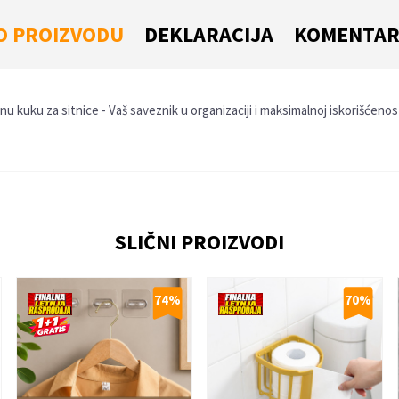
O PROIZVODU
DEKLARACIJA
KOMENTAR
kuku za sitnice - Vaš saveznik u organizaciji i maksimalnoj iskorišćenost
Email
SLIČNI PROIZVODI
74
%
70
%
 je 4 + 1 :