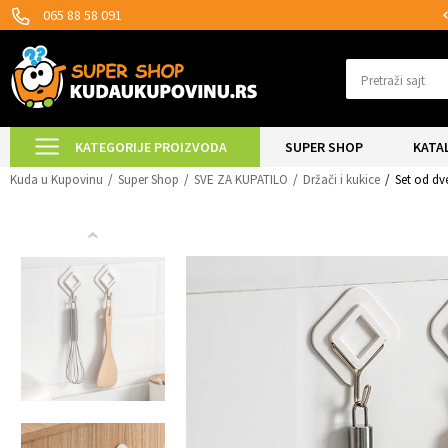
MOGUĆNOST ISPORUKE ZA 24H!
SIG
065 88 58 091
Pretraži sajt
KATEGORIJE PROIZVODA
SUPER SHOP
KATA
Kuda u Kupovinu
Super Shop
SVE ZA KUPATILO
Držači i kukice
Set od dv