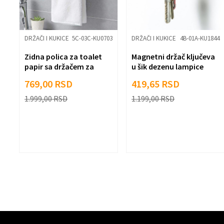
Pošalji
18
DRŽAČI I KUKICE
5C-03C-KU0703
DRŽAČI I KUKICE
4B-01A-KU1844
i
Zidna polica za toalet
Magnetni držač ključeva
papir sa držačem za
u šik dezenu lampice
peškire
769,00
RSD
419,65
RSD
1.999,00
RSD
1.199,00
RSD