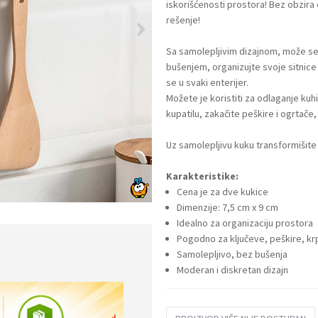
iskorišćenosti prostora! Bez obzira 
rešenje!
Sa samolepljivim dizajnom, može se la
bušenjem, organizujte svoje sitnice 
se u svaki enterijer.
Možete je koristiti za odlaganje kuh
kupatilu, zakačite peškire i ogrtače,
Uz samolepljivu kuku transformišit
Karakteristike:
Cena je za dve kukice
Dimenzije: 7,5 cm x 9 cm
Idealno za organizaciju prostora
Pogodno za ključeve, peškire, k
Samolepljivo, bez bušenja
Moderan i diskretan dizajn