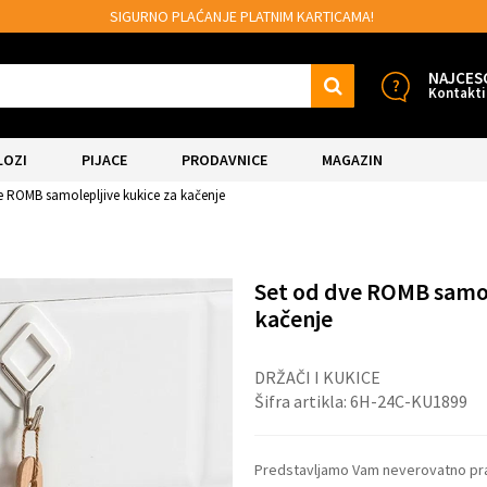
URNO PLAĆANJE PLATNIM KARTICAMA!
MOGU
NAJCES
Kontakti
LOZI
PIJACE
PRODAVNICE
MAGAZIN
e ROMB samolepljive kukice za kačenje
Set od dve ROMB samol
kačenje
DRŽAČI I KUKICE
Šifra artikla:
6H-24C-KU1899
Predstavljamo Vam neverovatno prakt