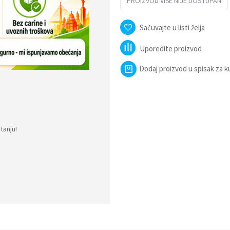
PROIZVOD VIŠE NIJE DOSTUPAN
Sačuvajte u listi želja
Uporedite proizvod
Dodaj proizvod u spisak za 
tanju!