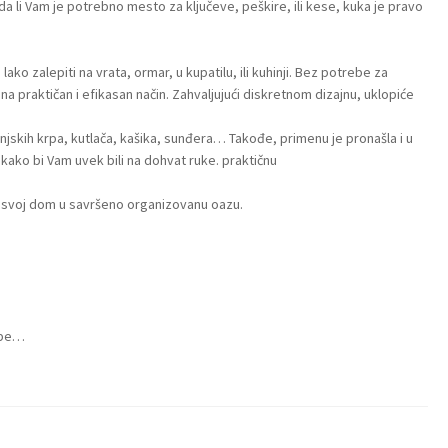
da li Vam je potrebno mesto za ključeve, peškire, ili kese, kuka je pravo
ko zalepiti na vrata, ormar, u kupatilu, ili kuhinji. Bez potrebe za
na praktičan i efikasan način. Zahvaljujući diskretnom dizajnu, uklopiće
injskih krpa, kutlača, kašika, sunđera… Takođe, primenu je pronašla i u
 kako bi Vam uvek bili na dohvat ruke. praktičnu
e svoj dom u savršeno organizovanu oazu.
rpe…