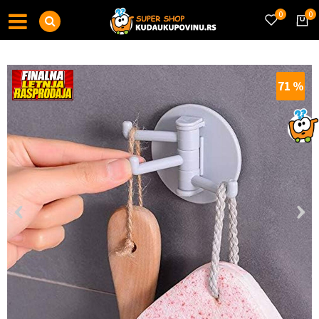
0
0
71
%