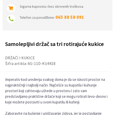
Sigurna kupovina i bez skrivenih troškova.
065 88 58 091
Telefon za porudžbine:
Samolepljivi držač sa tri rotirajuće kukice
DRŽAČI I KUKICE
Šifra artikla:
6G-11D-KU4418
Imperativ kod uređenja svakog doma je da se iskosti prostor na
najpraktičniji i najbolji način. Najčešće su kupatila i kuhunje
prostori koji zahtevaju uštede u prostoru i zato vam
predstavljamo praktične držače koji se mogu rotirati levo-desno i
koje možete postaviti u svom kupatilu ili kuhinji.
Zaboravite na bušenje i uništavanje zidova, jer je postavljanje