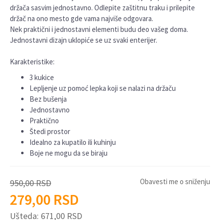
držača sasvim jednostavno. Odlepite zaštitnu traku i prilepite
držač na ono mesto gde vama najviše odgovara.
Nek praktični i jednostavni elementi budu deo vašeg doma.
Jednostavni dizajn uklopiće se uz svaki enterijer.
Karakteristike:
3 kukice
Lepljenje uz pomoć lepka koji se nalazi na držaču
Bez bušenja
Jednostavno
Praktično
Štedi prostor
Idealno za kupatilo ili kuhinju
Boje ne mogu da se biraju
Obavesti me o sniženju
950,00
RSD
279,00
RSD
Ušteda:
671,00
RSD