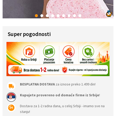
1
2
3
4
5
6
7
8
9
Super pogodnosti
BESPLATNA DOSTAVA
za iznose preko 1.499 din!
Kupujete provereno od domaće firme iz Srbije
!
Dostava za 1-2 radna dana, u celoj Srbiji - imamo sve na
stanju!