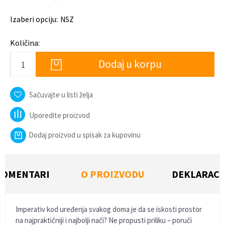
Izaberi opciju:
NSZ
Količina:
Dodaj u korpu
Sačuvajte u listi želja
Uporedite proizvod
Dodaj proizvod u spisak za kupovinu
KOMENTARI
O PROIZVODU
DEKLARACI
Imperativ kod uređenja svakog doma je da se iskosti prostor
na najpraktičniji i najbolji nači? Ne propusti priliku – poruči