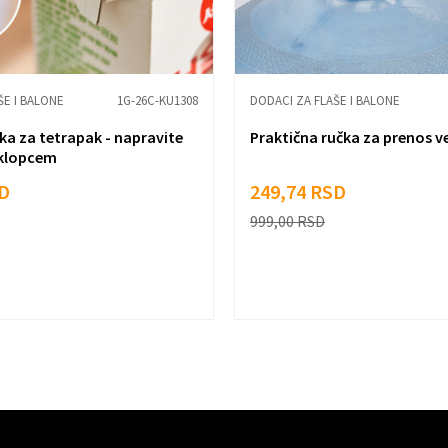
ŠE I BALONE
1G-26C-KU1308
DODACI ZA FLAŠE I BALONE
ka za tetrapak - napravite
Praktična ručka za prenos v
oklopcem
D
249,74
RSD
999,00
RSD