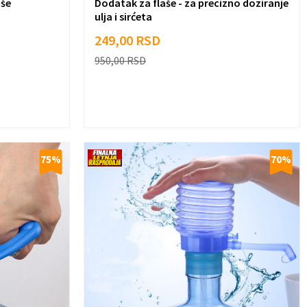
aše
Dodatak za flaše - za precizno doziranje
ulja i sirćeta
249,00
RSD
950,00
RSD
75
%
70
%