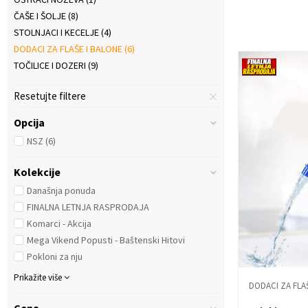
ČAŠE I ŠOLJE
(8)
STOLNJACI I KECELJE
(4)
DODACI ZA FLAŠE I BALONE
(6)
TOČILICE I DOZERI
(9)
Resetujte filtere
Opcija
NSZ
(6)
Kolekcije
Današnja ponuda
FINALNA LETNJA RASPRODAJA
Komarci - Akcija
Mega Vikend Popusti - Baštenski Hitovi
Pokloni za nju
Prikažite više
DODACI ZA FLA