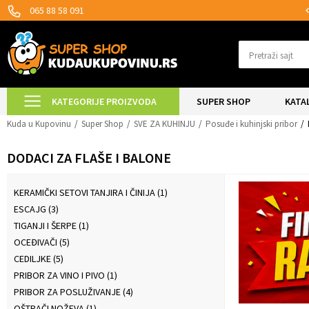
GUĆNOST ISPORUKE ZA 24H!
SIGURNO P
065 88 58 091
Pretraži sajt
KATEGORIJE PROIZVODA
SUPER SHOP
KATA
Kuda u Kupovinu
Super Shop
SVE ZA KUHINJU
Posuđe i kuhinjski pribor
DODACI ZA FLAŠE I BALONE
KERAMIČKI SETOVI TANJIRA I ČINIJA
(1)
ESCAJG
(3)
TIGANJI I ŠERPE
(1)
OCEĐIVAČI
(5)
CEDILJKE
(5)
PRIBOR ZA VINO I PIVO
(1)
PRIBOR ZA POSLUŽIVANJE
(4)
OŠTRAČI NOŽEVA
(1)