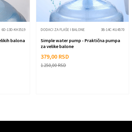
6D-13D-KH3519
DODACI ZA FLAŠE I BALONE
3B-14C-KU4570
elikih balona
Simple water pump - Praktična pumpa
za velike balone
379,00
RSD
1.250,00
RSD