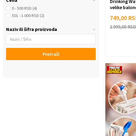
Cena
Drinking Wa
velike balo
0 - 500 RSD (4)
501 - 1.000 RSD (2)
749,00
RS
1.999,00
RSD
Naziv ili šifra proizvoda
Pretraži