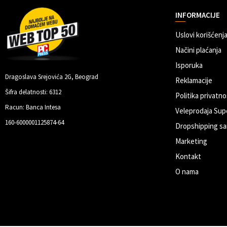
INFORMACIJE
Uslovi korišćenja
Načini plaćanja
Isporuka
Dragoslava Srejovića 2G, Beograd
Reklamacije
Šifra delatnosti: 6312
Politika privatno
Racun: Banca Intesa
Veleprodaja Sup
160-6000001125874-64
Dropshipping sa
Marketing
Kontakt
O nama