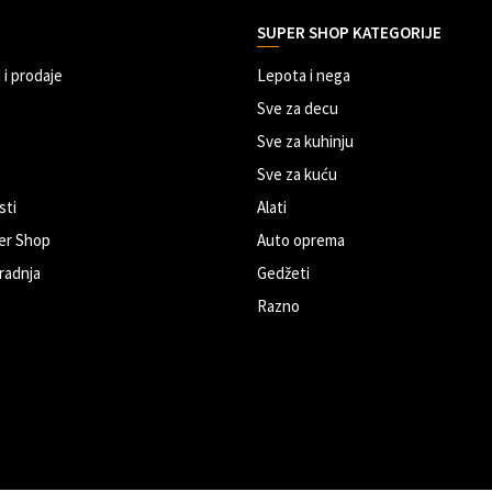
SUPER SHOP KATEGORIJE
 i prodaje
Lepota i nega
Sve za decu
Sve za kuhinju
Sve za kuću
sti
Alati
er Shop
Auto oprema
radnja
Gedžeti
Razno