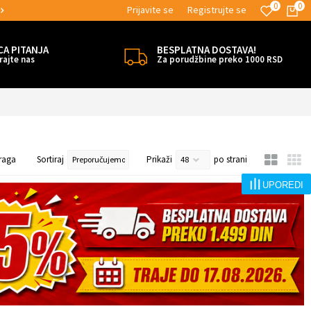
0
0
Prijavite se
Registrujte se
 BESPLATNE ISPORUKE!
MOGUĆNOST 
CA PITANJA
BESPLATNA DOSTAVA!
rajte nas
Za porudžbine preko 1000 RSD
raga
Sortiraj
Prikaži
po strani
UPOREDI