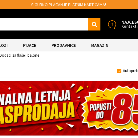
LAĆANJE PLATNIM KARTICAMA!
MOGUĆNOST
NAJCES
Kontakti
LOZI
PIJACE
PRODAVNICE
MAGAZIN
Dodaci za flaše i balone
Autopret