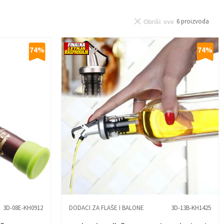
6
proizvoda
Obriši sve
74
%
74
%
3D-08E-KH0912
DODACI ZA FLAŠE I BALONE
3D-13B-KH1425