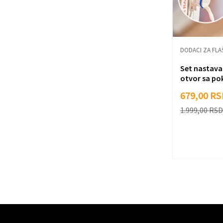
DODACI ZA FLA
Set nastava
otvor sa p
679,00
RS
1.999,00
RSD