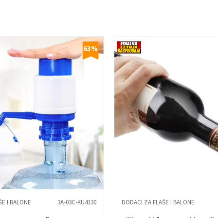
63
%
ŠE I BALONE
3A-03C-KU4130
DODACI ZA FLAŠE I BALONE