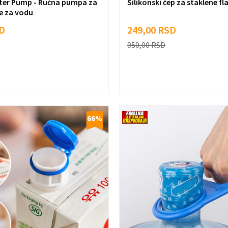
ter Pump - Ručna pumpa za
Silikonski čep za staklene fl
ne za vodu
D
249,00
RSD
950,00
RSD
66
%