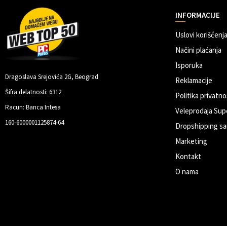
INFORMACIJE
Uslovi korišćenja
Načini plaćanja
Isporuka
Dragoslava Srejovića 2G, Beograd
Reklamacije
Šifra delatnosti: 6312
Politika privatno
Racun: Banca Intesa
Veleprodaja Sup
160-6000001125874-64
Dropshipping sa
Marketing
Kontakt
O nama