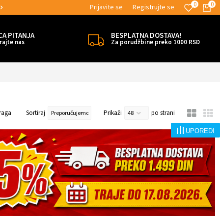
0
0
Prijavite se
Registrujte se
MOGUĆNOST BESPLATNE ISPORUKE!
CA PITANJA
BESPLATNA DOSTAVA!
rajte nas
Za porudžbine preko 1000 RSD
raga
Sortiraj
Prikaži
po strani
UPOREDI