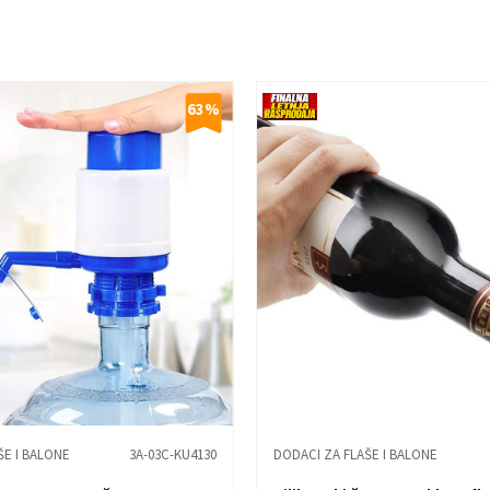
63
%
ŠE I BALONE
3A-03C-KU4130
DODACI ZA FLAŠE I BALONE