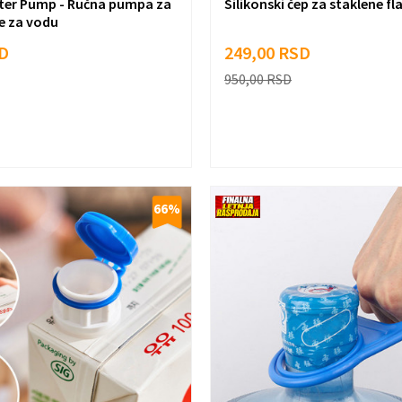
ter Pump - Ručna pumpa za
Silikonski čep za staklene fl
ne za vodu
D
249,00
RSD
950,00
RSD
66
%