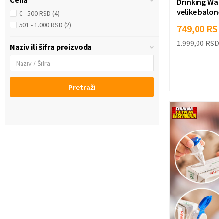
Cena
Drinking Wa
velike balo
0 - 500 RSD (4)
501 - 1.000 RSD (2)
749,00
RS
1.999,00
RSD
Naziv ili šifra proizvoda
Pretraži