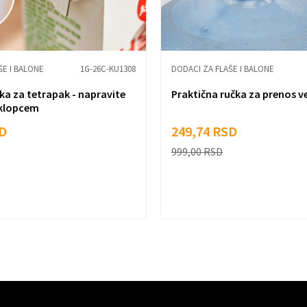
ŠE I BALONE
1G-26C-KU1308
DODACI ZA FLAŠE I BALONE
ka za tetrapak - napravite
Praktična ručka za prenos v
oklopcem
D
249,74
RSD
999,00
RSD