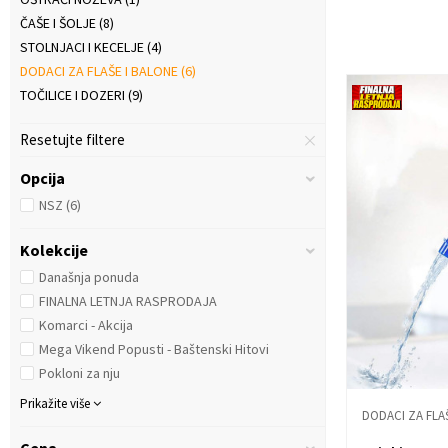
ČAŠE I ŠOLJE
(8)
STOLNJACI I KECELJE
(4)
DODACI ZA FLAŠE I BALONE
(6)
TOČILICE I DOZERI
(9)
Resetujte filtere
Opcija
NSZ
(6)
Kolekcije
Današnja ponuda
FINALNA LETNJA RASPRODAJA
Komarci - Akcija
Mega Vikend Popusti - Baštenski Hitovi
Pokloni za nju
Prikažite više
DODACI ZA FLA