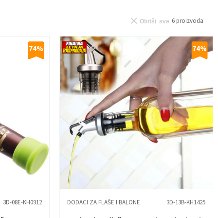
6
proizvoda
Obriši sve
74
%
74
%
3D-08E-KH0912
DODACI ZA FLAŠE I BALONE
3D-13B-KH1425