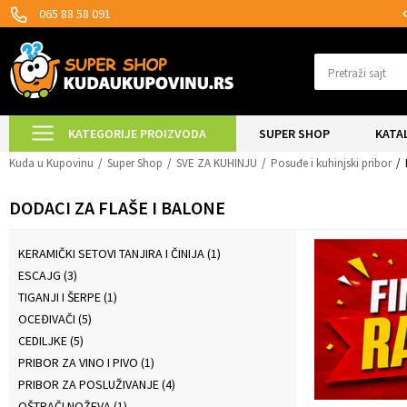
MOGUĆNOST ISPORUKE ZA 24H!
065 88 58 091
Pretraži sajt
KATEGORIJE PROIZVODA
SUPER SHOP
KATA
Kuda u Kupovinu
Super Shop
SVE ZA KUHINJU
Posuđe i kuhinjski pribor
DODACI ZA FLAŠE I BALONE
KERAMIČKI SETOVI TANJIRA I ČINIJA
(1)
ESCAJG
(3)
TIGANJI I ŠERPE
(1)
OCEĐIVAČI
(5)
CEDILJKE
(5)
PRIBOR ZA VINO I PIVO
(1)
PRIBOR ZA POSLUŽIVANJE
(4)
OŠTRAČI NOŽEVA
(1)