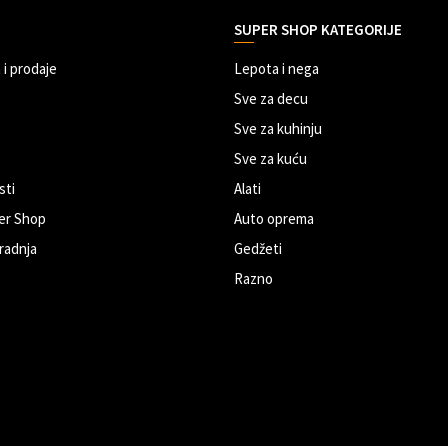
SUPER SHOP KATEGORIJE
 i prodaje
Lepota i nega
Sve za decu
Sve za kuhinju
Sve za kuću
sti
Alati
er Shop
Auto oprema
radnja
Gedžeti
Razno