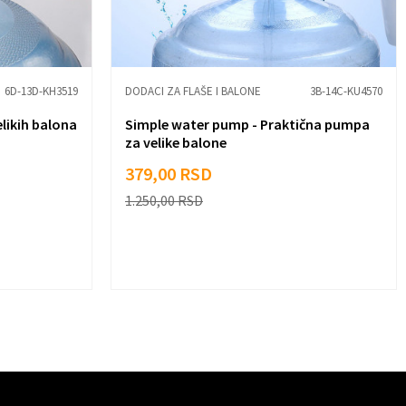
6D-13D-KH3519
DODACI ZA FLAŠE I BALONE
3B-14C-KU4570
elikih balona
Simple water pump - Praktična pumpa
za velike balone
379,00
RSD
1.250,00
RSD