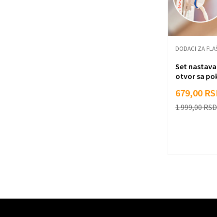
DODACI ZA FLA
Set nastava
otvor sa p
679,00
RS
1.999,00
RSD