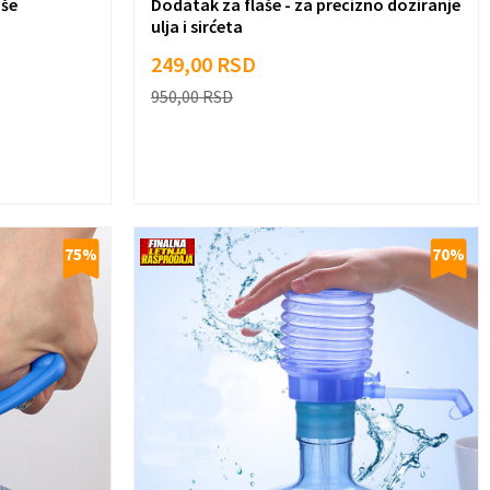
aše
Dodatak za flaše - za precizno doziranje
ulja i sirćeta
249,00
RSD
950,00
RSD
75
%
70
%