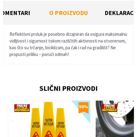
KOMENTARI
O PROIZVODU
DEKLARACI
Reflektivni prsluk je posebno dizajniran da osigura maksimalnu
vidljivost i sigurnost tokom različitih aktivnosti na otvorenom,
kao što su trčanje, biciklizam, pa čak i rad na gradilišt? Ne
propusti priliku – poruči odmah!
Ime/Nadimak
SLIČNI PROIZVODI
Email
%
50
%
Poruka