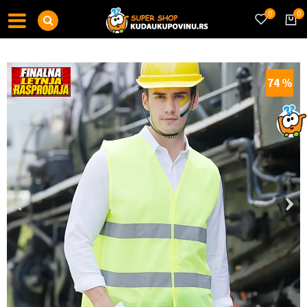
0
0
74
%