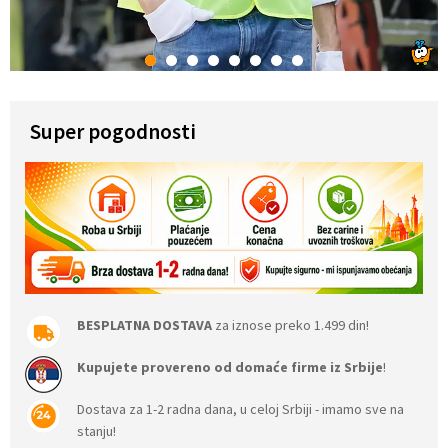
1
2
3
4
5
6
7
8
Super pogodnosti
BESPLATNA DOSTAVA
za iznose preko 1.499 din!
Kupujete provereno od domaće firme iz Srbije
!
Dostava za 1-2 radna dana, u celoj Srbiji - imamo sve na
stanju!