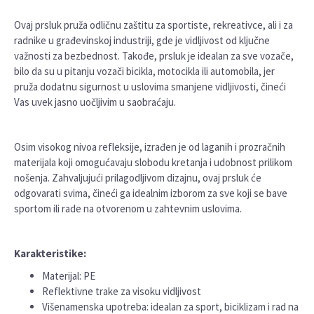
Ovaj prsluk pruža odličnu zaštitu za sportiste, rekreativce, ali i za
radnike u građevinskoj industriji, gde je vidljivost od ključne
važnosti za bezbednost. Takođe, prsluk je idealan za sve vozače,
bilo da su u pitanju vozači bicikla, motocikla ili automobila, jer
pruža dodatnu sigurnost u uslovima smanjene vidljivosti, čineći
Vas uvek jasno uočljivim u saobraćaju.
Osim visokog nivoa refleksije, izrađen je od laganih i prozračnih
materijala koji omogućavaju slobodu kretanja i udobnost prilikom
nošenja. Zahvaljujući prilagodljivom dizajnu, ovaj prsluk će
odgovarati svima, čineći ga idealnim izborom za sve koji se bave
sportom ili rade na otvorenom u zahtevnim uslovima.
Karakteristike:
Materijal: PE
Reflektivne trake za visoku vidljivost
Višenamenska upotreba: idealan za sport, biciklizam i rad na