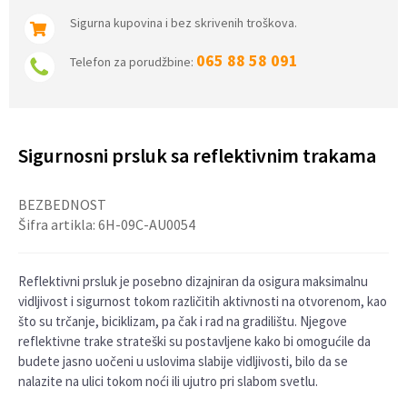
Sigurna kupovina i bez skrivenih troškova.
065 88 58 091
Telefon za porudžbine:
Sigurnosni prsluk sa reflektivnim trakama
BEZBEDNOST
Šifra artikla:
6H-09C-AU0054
Reflektivni prsluk je posebno dizajniran da osigura maksimalnu
vidljivost i sigurnost tokom različitih aktivnosti na otvorenom, kao
što su trčanje, biciklizam, pa čak i rad na gradilištu. Njegove
reflektivne trake strateški su postavljene kako bi omogućile da
budete jasno uočeni u uslovima slabije vidljivosti, bilo da se
nalazite na ulici tokom noći ili ujutro pri slabom svetlu.