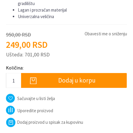
gradilištu
Lagan i prozračan materijal
Univerzalna veličina
Obavesti me o sniženju
950,00
RSD
249,00
RSD
Ušteda:
701,00
RSD
Količina:
Dodaj u korpu
Sačuvajte u listi želja
Uporedite proizvod
Dodaj proizvod u spisak za kupovinu