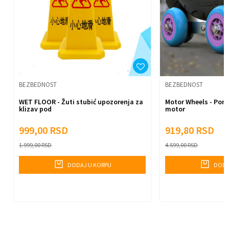
Anti-spam zaštita - izračunajte koliko je 4 + 1 :
Pošalji
BEZBEDNOST
BEZBEDNOST
WET FLOOR - Žuti stubić upozorenja za
Motor Wheels - Pomo
klizav pod
motor
999,00
RSD
919,80
RSD
1.999,00
RSD
4.599,00
RSD
DODAJ U KORPU
DODA