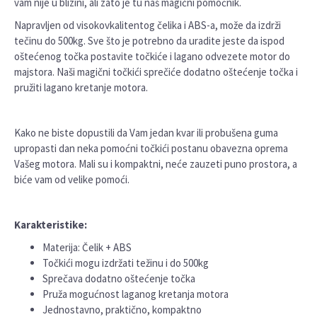
vam nije u blizini, ali zato je tu naš magični pomoćnik.
Napravljen od visokovkalitentog čelika i ABS-a, može da izdrži
tečinu do 500kg. Sve što je potrebno da uradite jeste da ispod
oštećenog točka postavite točkiće i lagano odvezete motor do
majstora. Naši magični točkići sprečiće dodatno oštećenje točka i
pružiti lagano kretanje motora.
Kako ne biste dopustili da Vam jedan kvar ili probušena guma
upropasti dan neka pomoćni točkići postanu obavezna oprema
Vašeg motora. Mali su i kompaktni, neće zauzeti puno prostora, a
biće vam od velike pomoći.
Karakteristike:
Materija: Čelik + ABS
Točkići mogu izdržati težinu i do 500kg
Sprečava dodatno oštećenje točka
Pruža mogućnost laganog kretanja motora
Jednostavno, praktično, kompaktno