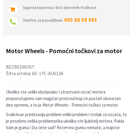
Sigurna kupovina i bez skrivenih troškova.
065 88 58 091
Telefon za porudžbine:
Motor Wheels - Pomoćni točkovi za motor
BEZBEDNOST
Šifra artikla:
6E-17C-AU5126
Ukoliko ste veliki obožavalac i strastveni vozač motora
preporučujemo vam magičan proizvod koji će postati obavezan
deo opreme, a to je Motor Wheels - Pomoćni točkici za motor.
Svaki kvar predstavlja problem veliki problem i trošak za vozača, to
je posebno velika problematika ukoliko ste ljubitelj motora. Pukla
Vam je guma i šta ćete sad? Rezervnu gumu nemate, a majstor