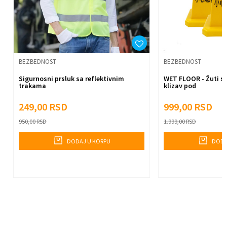
Anti-spam zaštita - izračunajte koliko je 4 + 1 :
Pošalji
BEZBEDNOST
BEZBEDNOST
Sigurnosni prsluk sa reflektivnim
WET FLOOR - Žuti st
trakama
klizav pod
249,00
RSD
999,00
RSD
950,00
RSD
1.999,00
RSD
DODAJ U KORPU
DODA