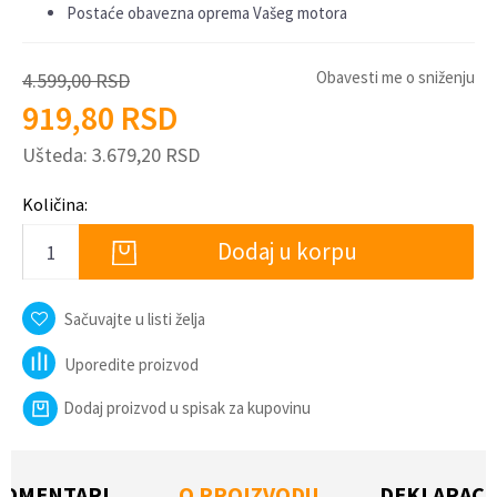
Postaće obavezna oprema Vašeg motora
Obavesti me o sniženju
4.599,00
RSD
919,80
RSD
Ušteda:
3.679,20
RSD
Količina:
Dodaj u korpu
Sačuvajte u listi želja
Uporedite proizvod
Dodaj proizvod u spisak za kupovinu
KOMENTARI
O PROIZVODU
DEKLARACI