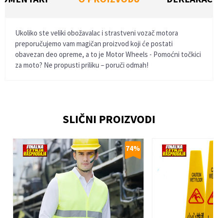
Ukoliko ste veliki obožavalac i strastveni vozač motora
preporučujemo vam magičan proizvod koji će postati
obavezan deo opreme, a to je Motor Wheels - Pomoćni točkici
za moto? Ne propusti priliku – poruči odmah!
Ime/Nadimak
SLIČNI PROIZVODI
Email
%
74
%
Poruka