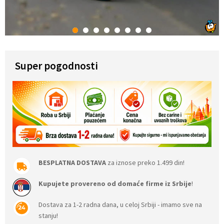
1
2
3
4
5
6
7
8
Super pogodnosti
BESPLATNA DOSTAVA
za iznose preko 1.499 din!
Kupujete provereno od domaće firme iz Srbije
!
Dostava za 1-2 radna dana, u celoj Srbiji - imamo sve na
stanju!