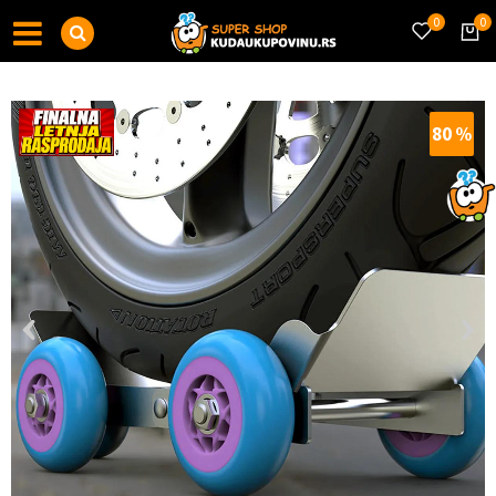
0
0
80
%