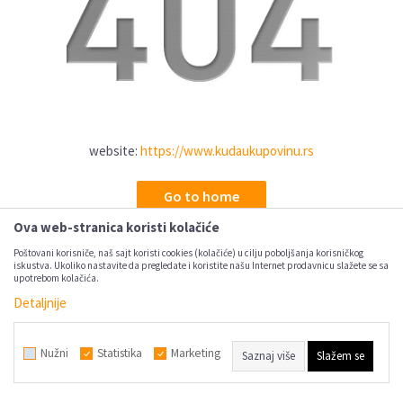
website:
https://www.kudaukupovinu.rs
Go to home
Ova web-stranica koristi kolačiće
Poštovani korisniče, naš sajt koristi cookies (kolačiće) u cilju poboljšanja korisničkog
iskustva. Ukoliko nastavite da pregledate i koristite našu Internet prodavnicu slažete se sa
upotrebom kolačića.
Detaljnije
Nužni
Statistika
Marketing
Saznaj više
Slažem se