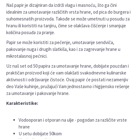
Naš papir je dizajniran da izdrži vlagu i masnoću, što ga čini
idealnim za umotavanje različitih vrsta hrane, od pica do burgera i
suhomesnatih proizvoda. Takođe se može umetnuti u posudu za
hranu ili koristiti na tanjiru, čime se olakšava čišćenje i smanjuje
količina posuđa za pranje.
Papir se može koristiti za pečenje, umotavanje sendviča,
pakovanje nuga i drugih slatkiša, kao i za zagrevanje hrane u
mikrotalasnoj pećnici.
Uz naš set od 50 papira za umotavanje hrane, dobijate pouzdan i
praktičan proizvod koji će vam olakšati svakodnevne kulinarske
aktivnosti i održavanje čistoće. Ovaj papir će postati nezamenjiv
deo Vaše kuhinje, pružajući Vam jednostavno i higijensko rešenje
za umotavanje i pakovanje hrane.
Karakteristike:
Vodooporan i otporan na ulje - pogodan za različite vrste
hrane
U setu dobijate 50kom