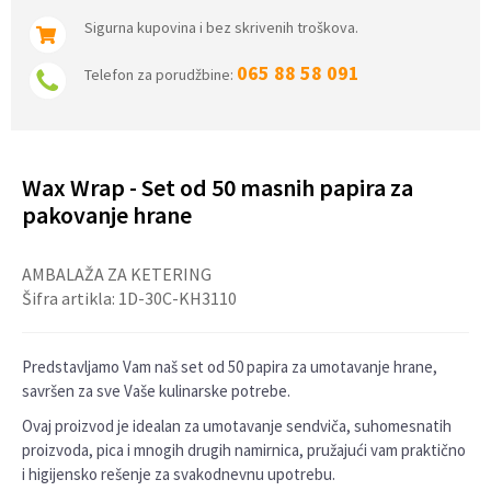
Sigurna kupovina i bez skrivenih troškova.
065 88 58 091
Telefon za porudžbine:
Wax Wrap - Set od 50 masnih papira za
pakovanje hrane
AMBALAŽA ZA KETERING
Šifra artikla:
1D-30C-KH3110
Predstavljamo Vam naš set od 50 papira za umotavanje hrane,
savršen za sve Vaše kulinarske potrebe.
Ovaj proizvod je idealan za umotavanje sendviča, suhomesnatih
proizvoda, pica i mnogih drugih namirnica, pružajući vam praktično
i higijensko rešenje za svakodnevnu upotrebu.