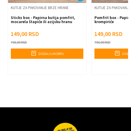
Pošalji
KUTIJE ZA PAKOVANJE BRZE HRANE
KUTIJE ZA PAKOVANJ
Sticks box - Papirna kutija pomfrit,
Pomfrit box - Papirn
mocarela štapiće ili azijsku hranu
krompiriće
149,00
RSD
149,00
RSD
700,00
RSD
700,00
RSD
DODAJ U KORPU
DODA