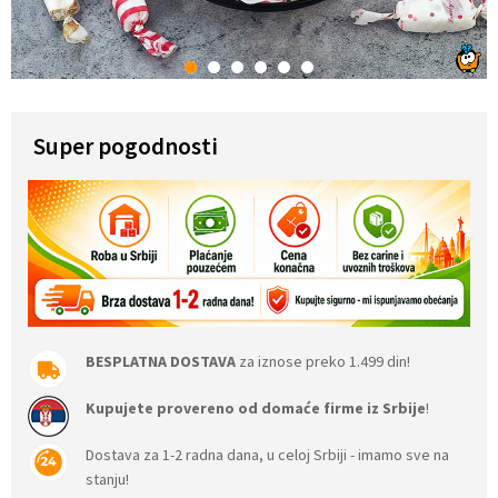
1
2
3
4
5
6
Super pogodnosti
BESPLATNA DOSTAVA
za iznose preko 1.499 din!
Kupujete provereno od domaće firme iz Srbije
!
Dostava za 1-2 radna dana, u celoj Srbiji - imamo sve na
stanju!