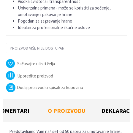
Visoka čvrstoća i transparentnost
Univerzalna primena - može se koristiti za pečenje,
umotavanje i pakovanje hrane
Pogodan za zagrevanje hrane
Idealan za profesionalne i kućne uslove
PROIZVOD VIŠE NIJE DOSTUPAN
Sačuvajte u listi želja
Uporedite proizvod
Dodaj proizvod u spisak za kupovinu
KOMENTARI
O PROIZVODU
DEKLARACI
Predstavljamo Vam naš set od 50 papira za umotavanje hrane,