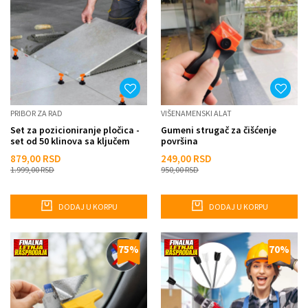
PRIBOR ZA RAD
VIŠENAMENSKI ALAT
Set za pozicioniranje pločica -
Gumeni strugač za čišćenje
set od 50 klinova sa ključem
površina
879,00
RSD
249,00
RSD
1.999,00
RSD
950,00
RSD
DODAJ U KORPU
DODAJ U KORPU
75
%
70
%