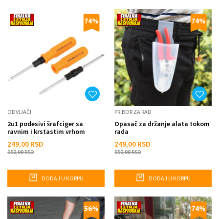
74
%
74
%
ODVIJAČI
PRIBOR ZA RAD
2u1 podesivi šrafciger sa
Opasač za držanje alata tokom
ravnim i krstastim vrhom
rada
249,00
RSD
249,00
RSD
950,00
RSD
950,00
RSD
DODAJ U KORPU
DODAJ U KORPU
56
%
74
%