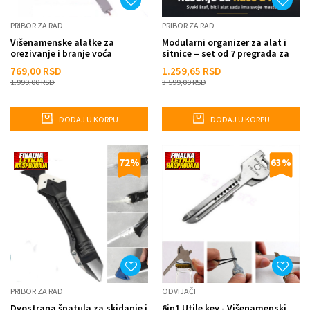
PRIBOR ZA RAD
PRIBOR ZA RAD
Višenamenske alatke za
Modularni organizer za alat i
orezivanje i branje voća
sitnice – set od 7 pregrada za
fioku
769,00
RSD
1.259,65
RSD
1.999,00
RSD
3.599,00
RSD
DODAJ U KORPU
DODAJ U KORPU
72
%
63
%
PRIBOR ZA RAD
ODVIJAČI
Dvostrana špatula za skidanje i
6in1 Utile key - Višenamenski