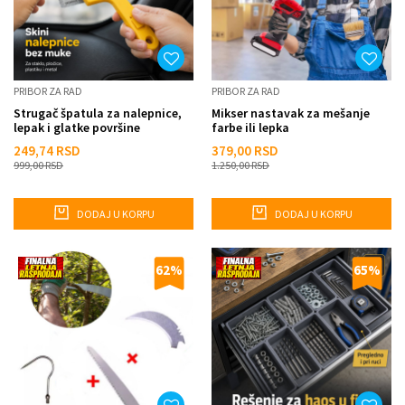
PRIBOR ZA RAD
PRIBOR ZA RAD
Strugač špatula za nalepnice,
Mikser nastavak za mešanje
lepak i glatke površine
farbe ili lepka
249,74
RSD
379,00
RSD
999,00
RSD
1.250,00
RSD
DODAJ U KORPU
DODAJ U KORPU
62
%
65
%