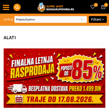
0
0
Filteri
Sortiraj
ALATI