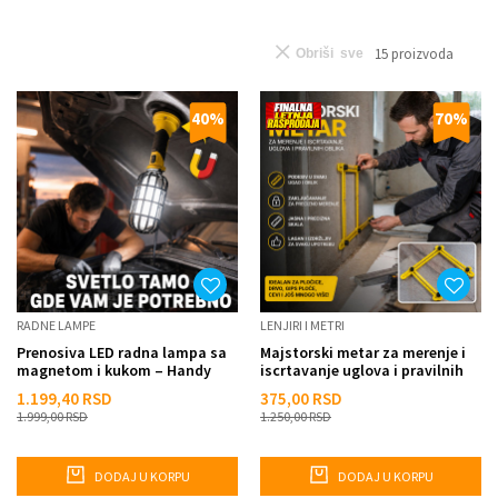
15
proizvoda
Obriši sve
40
%
70
%
RADNE LAMPE
LENJIRI I METRI
Prenosiva LED radna lampa sa
Majstorski metar za merenje i
magnetom i kukom – Handy
iscrtavanje uglova i pravilnih
Light
oblika
1.199,40
RSD
375,00
RSD
1.999,00
RSD
1.250,00
RSD
DODAJ U KORPU
DODAJ U KORPU