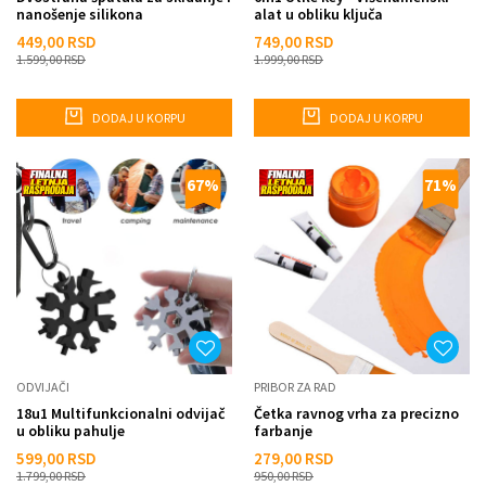
nanošenje silikona
alat u obliku ključa
449,00
RSD
749,00
RSD
1.599,00
RSD
1.999,00
RSD
DODAJ U KORPU
DODAJ U KORPU
67
%
71
%
ODVIJAČI
PRIBOR ZA RAD
18u1 Multifunkcionalni odvijač
Četka ravnog vrha za precizno
u obliku pahulje
farbanje
599,00
RSD
279,00
RSD
1.799,00
RSD
950,00
RSD