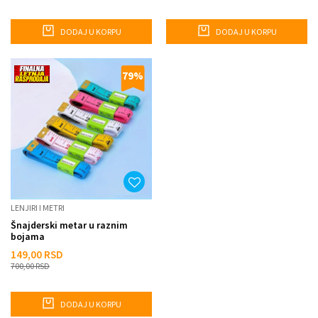
DODAJ U KORPU
DODAJ U KORPU
79
%
LENJIRI I METRI
Šnajderski metar u raznim
bojama
149,00
RSD
700,00
RSD
DODAJ U KORPU