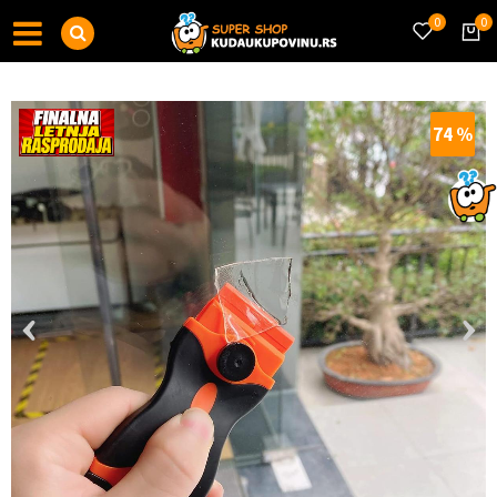
0
0
74
%