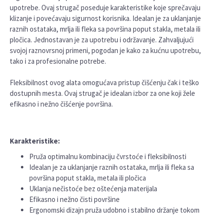
upotrebe. Ovaj strugač poseduje karakteristike koje sprečavaju
klizanje i povećavaju sigurnost korisnika. Idealan je za uklanjanje
raznih ostataka, mrlja ili fleka sa površina poput stakla, metala ili
pločica. Jednostavan je za upotrebu i održavanje. Zahvaljujući
svojoj raznovrsnoj primeni, pogodan je kako za kućnu upotrebu,
tako i za profesionalne potrebe.
Fleksibilnost ovog alata omogućava pristup čišćenju čak i teško
dostupnih mesta. Ovaj strugač je idealan izbor za one koji žele
efikasno i nežno čišćenje površina.
Karakteristike:
Pruža optimalnu kombinaciju čvrstoće i fleksibilnosti
Idealan je za uklanjanje raznih ostataka, mrlja ili fleka sa
površina poput stakla, metala ili pločica
Uklanja nečistoće bez oštećenja materijala
Efikasno i nežno čisti površine
Ergonomski dizajn pruža udobno i stabilno držanje tokom