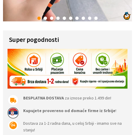
1
2
3
4
5
6
7
8
9
10
Super pogodnosti
BESPLATNA DOSTAVA
za iznose preko 1.499 din!
Kupujete provereno od domaće firme iz Srbije
!
Dostava za 1-2 radna dana, u celoj Srbiji - imamo sve na
stanju!