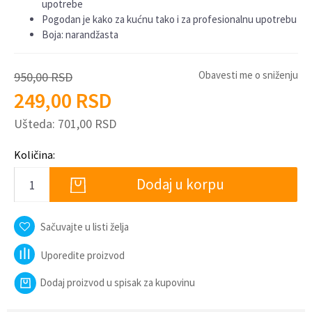
upotrebe
Pogodan je kako za kućnu tako i za profesionalnu upotrebu
Boja: narandžasta
Obavesti me o sniženju
950,00
RSD
249,00
RSD
Ušteda:
701,00
RSD
Količina:
Dodaj u korpu
Sačuvajte u listi želja
Uporedite proizvod
Dodaj proizvod u spisak za kupovinu