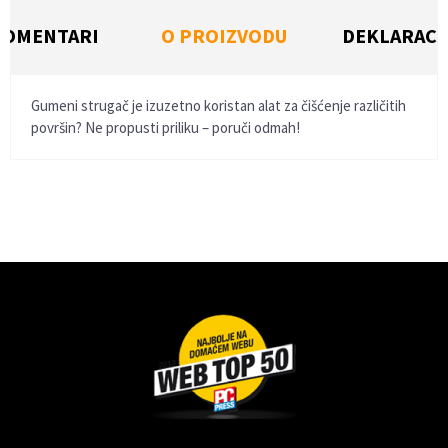
KOMENTARI
O PROIZVODU
DEKLARACI
Gumeni strugač je izuzetno koristan alat za čišćenje različitih
površin? Ne propusti priliku – poruči odmah!
Ime/Nadimak
Email
Poruka