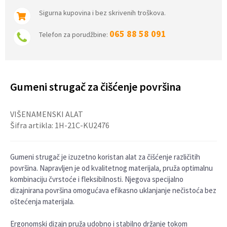
Sigurna kupovina i bez skrivenih troškova.
065 88 58 091
Telefon za porudžbine:
Gumeni strugač za čišćenje površina
VIŠENAMENSKI ALAT
Šifra artikla:
1H-21C-KU2476
Gumeni strugač je izuzetno koristan alat za čišćenje različitih
površina. Napravljen je od kvalitetnog materijala, pruža optimalnu
kombinaciju čvrstoće i fleksibilnosti. Njegova specijalno
dizajnirana površina omogućava efikasno uklanjanje nečistoća bez
oštećenja materijala.
Ergonomski dizajn pruža udobno i stabilno držanje tokom